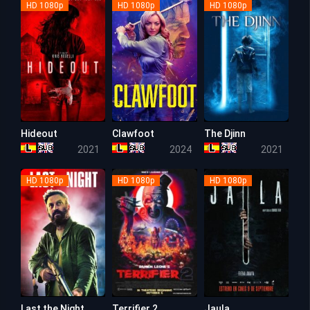
HD 1080p
HD 1080p
HD 1080p
Hideout
Clawfoot
The Djinn
5.1
4.9
5.2
2021
2024
2021
HD 1080p
HD 1080p
HD 1080p
Last the Night
Terrifier 2
Jaula