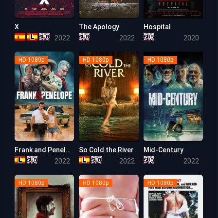
X
The Apology
Hospital
6.7
5.7
5.3
2022
2022
2020
HD 1080p
HD 1080p
HD 1080p
Frank and Penelope
So Cold the River
Mid-Century
5.2
5.4
3.3
2022
2022
2022
HD 1080p
HD 1080p
HD 1080p