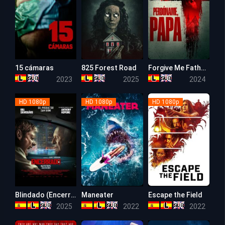
15 cámaras
825 Forest Road
Forgive Me Father (Perdóname Papá)
5.4
5.3
4.5
2023
2025
2024
HD 1080p
HD 1080p
HD 1080p
Blindado (Encerrado)
Maneater
Escape the Field
5.8
5.1
4.3
2025
2022
2022