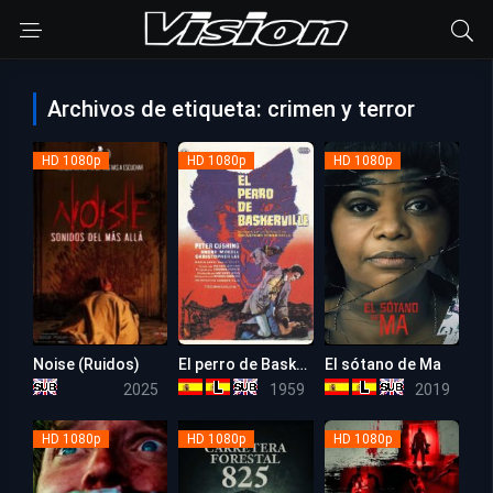
Archivos de etiqueta: crimen y terror
HD 1080p
HD 1080p
HD 1080p
Noise (Ruidos)
El perro de Baskerville
El sótano de Ma
5.6
6.9
5.8
2025
1959
2019
HD 1080p
HD 1080p
HD 1080p