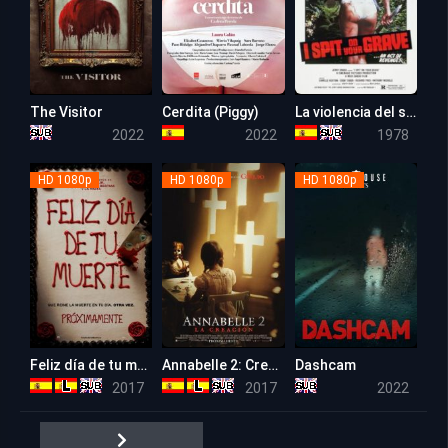
The Visitor
Cerdita (Piggy)
La violencia del sexo (Escupiré Sobre tu tumba)
5.1
6.8
5.9
2022
2022
1978
HD 1080p
HD 1080p
HD 1080p
Feliz día de tu muerte (Happy Death Day)
Annabelle 2: Creation
Dashcam
6.6
6.9
4.8
2017
2017
2022