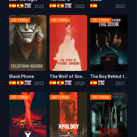
4.9
7.4
6.1
2022
2022
2022
HD 1080p
HD 1080p
HD 1080p
Black Phone
The Wolf of Snow Hollow
The Boy Behind the Door
7.3
6.2
5.7
2022
2020
2021
HD 1080p
HD 1080p
HD 1080p