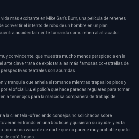
vida más excitante en Mike Gan’s Burn, una película de rehenes
e convertir el intento de robo de un hombre en un plan
encuentra accidentalmente tomando como rehén al atracador.
no muy convincente, que muestra mucho menos perspicacia en la
el arte clave trata de explotar a las más famosas co-estrellas de
perspectivas teatrales son aburridas.
n y tranquila que anhela el romance mientras trapea los pisos y
or el oficial Liu, el policía que hace paradas regulares para tomar
nden a tener ojos para la maliciosa compañera de trabajo de
a la clientela -ofreciendo consejos no solicitados sobre
tuvieran entrando en una boutique y quisieran su ayuda- y está
 a tomar una variante de corte que no parece muy probable que lo
a de café fresco.