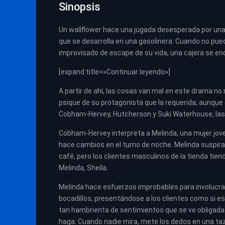
Sinopsis
Un wallflower hace una jugada desesperada por una 
que se desarrolla en una gasolinera: Cuando no pued
improvisado de escape de su vida, una cajera se 
[expand title=»Continuar leyendo»]
A partir de ahí, las cosas van mal en este drama 
psique de su protagonista que la requerida; aunque 
Cobham-Hervey, Hutcherson y Suki Waterhouse, las 
Cobham-Hervey interpreta a Melinda, una mujer jove
hace cambios en el turno de noche. Melinda suspira p
café, pero los clientes masculinos de la tienda tie
Melinda, Sheila.
Melinda hace esfuerzos improbables para involucrar 
bocadillos; presentándose a los clientes como si es
tan hambrienta de sentimientos que se ve obligada
haga: Cuando nadie mira, mete los dedos en una taz