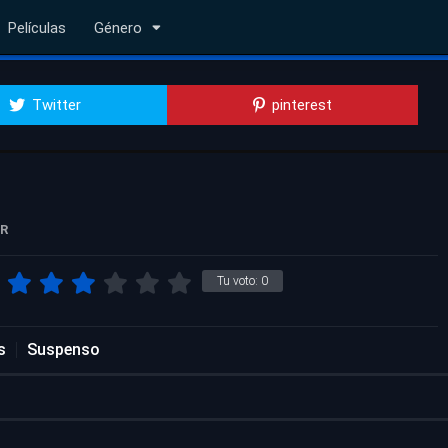
Películas
Género
Twitter
pinterest
R
Tu voto:
0
s
Suspenso