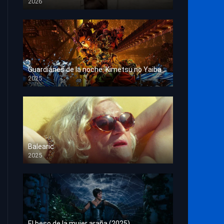
2026
HD 1080p
Guardianes de la noche: Kimetsu no Yaiba La fortaleza infinita
2025
HD 1080p
Balearic
2025
HD 1080p
El beso de la mujer araña (2025)