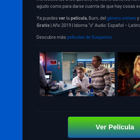
agudo como para darse cuenta de que hay cosas ext
Ya puedes
ver
la
película
,
Burn, del
género crimen
y
Gratis
| Año 2019 | Idioma “o” Audio: Español – Latin
Descubre más
películas de Suspenso
.
Ver Película