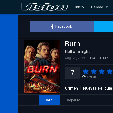
Inicio
Calidad
Facebook
Burn
Hell of a night
Aug. 23, 2019
USA
89 Min.
7
1
voto
Crimen
Nuevas Película
Info
Reparto