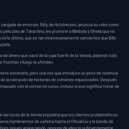
 cargada de emoción. Billy, de Hutcherson, anuncia su robo como
 películas de Tarantino; les promete a Melinda y Sheila que no
a este último, que es tan innecesariamente sarcástico que Billy
zarla.
a de dinero que sacó de la caja fuerte de la tienda, pidiendo sólo
os frustran y luego la ofenden.
n este escenario, pero una vez que introduce un poco de violencia
iar de la narración de historias de crímenes equivocados. Después
siado con el crimen en curso, incluso si eso significa tratar de
 las luces de la tienda impediría que los clientes problemáticos
eros hambrientos de cafeína hasta el Oficial Liu y la banda de
mbres siguen apareciendo, ninguno de ellos lo suficientemente