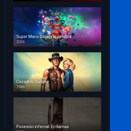
Super Mario Galaxy la película
2026
HD 1080p
Cocodrilo Dundee
1986
HD 1080p
Posesión infernal. En llamas