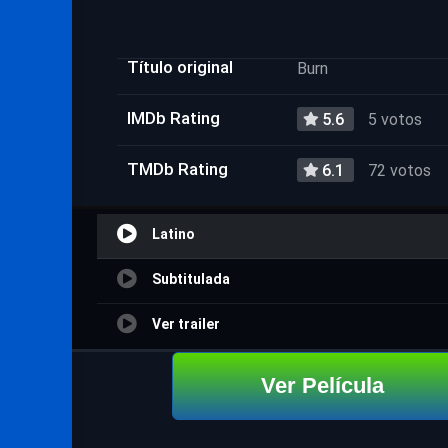
Título original
Burn
IMDb Rating
5.6
5 votos
TMDb Rating
6.1
72 votos
Latino
Subtitulada
Ver trailer
Ver Película