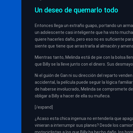
Un deseo de quemarlo todo
Entonces llega un extraño guapo, portando un arma
un adolescente casi inteligente que ha visto muchas
quiere hacerles daño, pero eso no es suficiente par
siente que tiene que arrastrarla al almacén y amena
Mientras tanto, Melinda está de pie con la bolsa llen
que Billy se la lleve junto con el dinero. Sus desmay
Ni el guión de Gan ni su dirección del reparto vende
accidental, la película puede seguir la lógica famil
de haberse involucrado, Melinda se compromete dema
obligar a Billy a hacer de ella su muñeca.
[/expand]
¿Acaso esta chica ingenua no entendería que apagar
vinieran a interrumpir sus planes? Desde los camion
motociclistas a los que Billy ha hecho daño, los ho