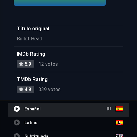
Título original
Bullet Head
IMDb Rating
5.9
12 votos
TMDb Rating
4.8
339 votos
Español
Latino
Subtitulada