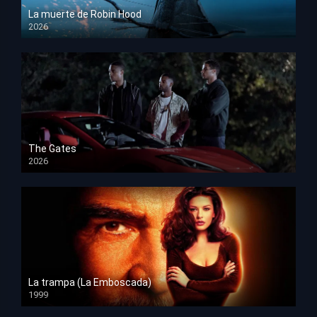
La muerte de Robin Hood
2026
HD 1080p
The Gates
2026
HD 1080p
La trampa (La Emboscada)
1999
HD 1080p