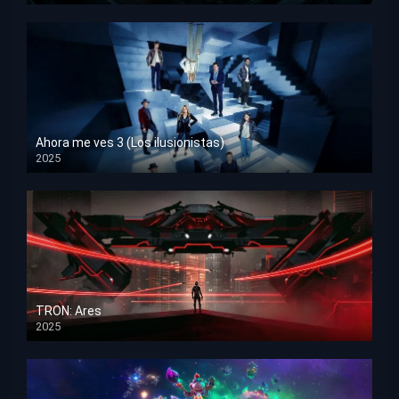
Ahora me ves 3 (Los ilusionistas)
2025
HD 1080p
TRON: Ares
2025
HD 1080p