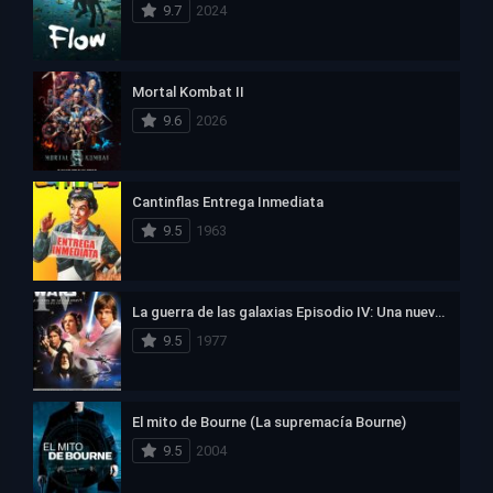
9.7
2024
Mortal Kombat II
9.6
2026
Cantinflas Entrega Inmediata
9.5
1963
La guerra de las galaxias Episodio IV: Una nueva esperanza
9.5
1977
El mito de Bourne (La supremacía Bourne)
9.5
2004