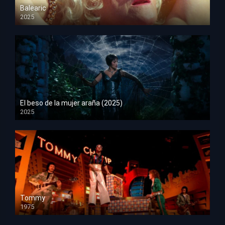
Balearic
2025
HD 1080p
El beso de la mujer araña (2025)
2025
HD 1080p
Tommy
1975
HD 1080p