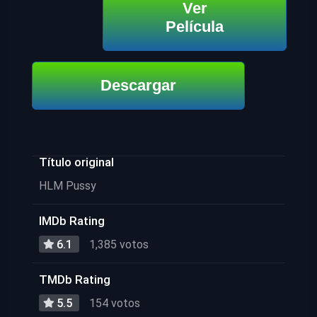
Ver
Película
Descargar
Título original
HLM Pussy
IMDb Rating
6.1
1,385 votos
TMDb Rating
5.5
154 votos