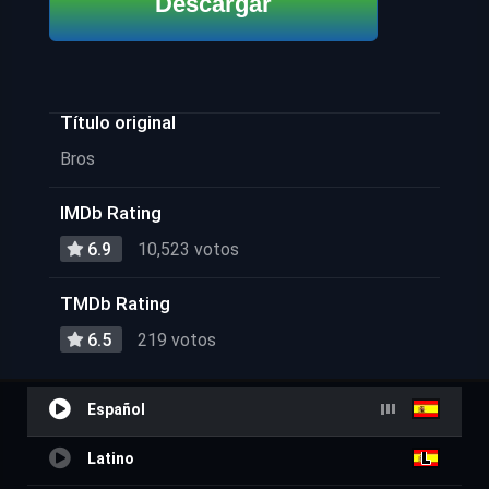
Descargar
Título original
Bros
IMDb Rating
6.9
10,523 votos
TMDb Rating
6.5
219 votos
Español
Latino