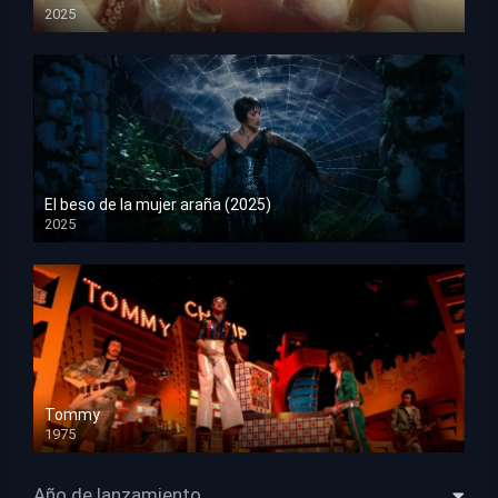
2025
HD 1080p
El beso de la mujer araña (2025)
2025
HD 1080p
Tommy
1975
HD 1080p
Año de lanzamiento