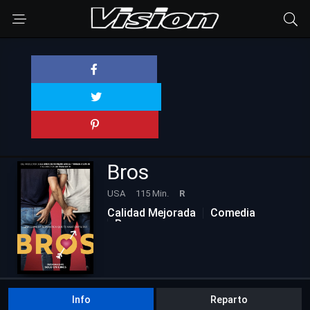
Bros
USA
115 Min.
R
Calidad Mejorada
Comedia
Romance
Info
Reparto