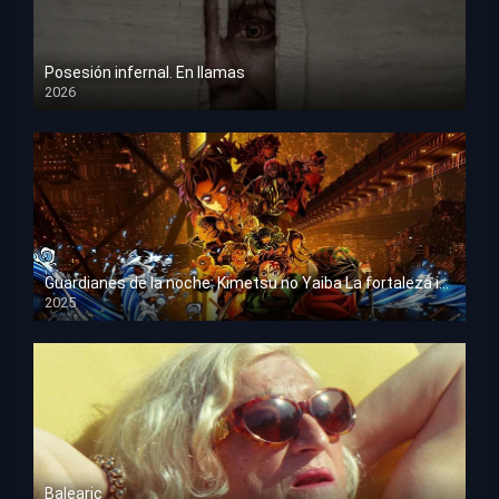
Posesión infernal. En llamas
2026
HD 1080p
Guardianes de la noche: Kimetsu no Yaiba La fortaleza infinita
2025
HD 1080p
Balearic