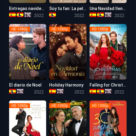
Entregas navideñas
Soy tu fan: La película
Una Navidad llena de Gracia
5.5
5.8
4.9
2022
2022
2022
HD 1080p
HD 1080p
HD 1080p
El diario de Noel
Holiday Harmony
Falling for Christmas
6.3
5.3
5.6
2022
2022
2022
HD 1080p
HD 1080p
HD 1080p