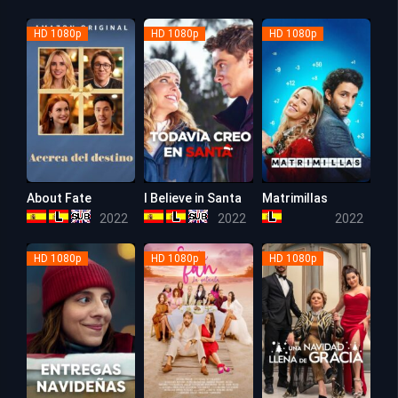
HD 1080p
HD 1080p
HD 1080p
About Fate
I Believe in Santa
Matrimillas
6.1
4.9
5.3
2022
2022
2022
HD 1080p
HD 1080p
HD 1080p