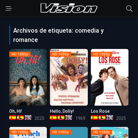
Archivos de etiqueta: comedia y
romance
HD 1080p
HD 1080p
HD 1080p
Oh, Hi!
Hello, Dolly!
Los Rose
6.2
7.1
7.1
2025
1969
2025
HD 1080p
HD 1080p
HD 1080p