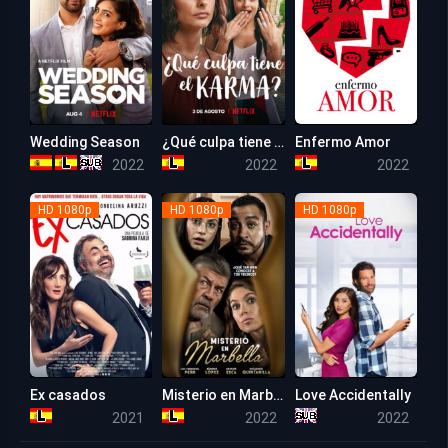
Wedding Season
¿Qué culpa tiene el karma?
Enfermo Amor
5.9
5.6
5.1
2022
2022
2022
HD 1080p
HD 1080p
HD 1080p
Ex casados
Misterio en Marbella
Love Accidentally
4.9
5.1
5.8
2021
2022
2022