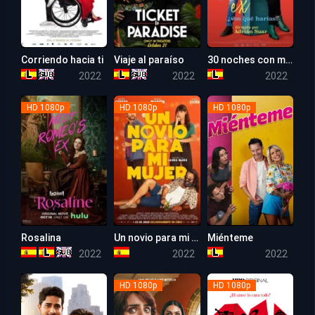
Corriendo hacia ti
Viaje al paraíso
30 noches con mi ex
6.4
6.4
5.3
2022
2022
2022
HD 1080p
HD 1080p
HD 1080p
Rosalina
Un novio para mi mujer
Miénteme
5.6
6.3
5.6
2022
2022
2022
HD 1080p
HD 1080p