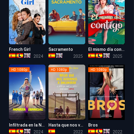
French Girl
Sacramento
El mismo día contigo
5.9
5.9
5.7
2024
2025
2025
HD 1080p
HD 1080p
HD 1080p
Infiltrada en la NASA
Hasta que nos volvamos a encontrar
Bros
5.6
5.7
6.9
2024
2022
2022