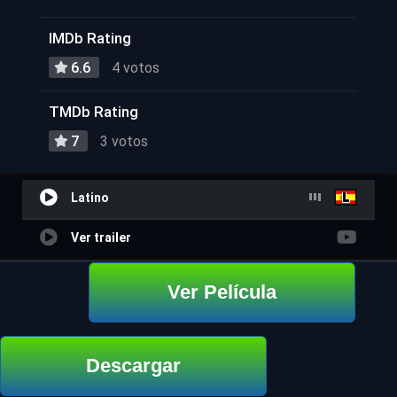
IMDb Rating
6.6
4 votos
TMDb Rating
7
3 votos
Latino
Ver trailer
Ver Película
Descargar