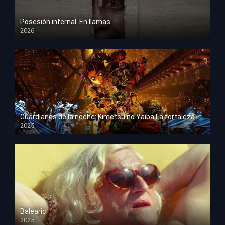
Posesión infernal. En llamas
2026
HD 1080p
Guardianes de la noche: Kimetsu no Yaiba La fortaleza infinita
2025
HD 1080p
Balearic
2025