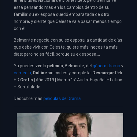
en el Museo Nacional de Montevideo, pero Belmonte
está pensando más en los cambios dentro de su
familia: su ex esposa quedó embarazada de otro
hombre, y siente que Celeste va a pasar menos tiempo
con él.
Belmonte negocia con su ex esposa la cantidad de días
que debe vivir con Celeste, quiere más, necesita más
días; pero no es fácil, porque su ex esposa….
Ya puedes
ver
la
película
,
Belmonte, del
género drama
y
comedia
,
OnLine
sin cortes y completa.
Descargar
Peli
HD
Gratis
| Año 2019 | Idioma “o” Audio: Español – Latino
– Subtitulada.
Descubre más
películas de Drama
.