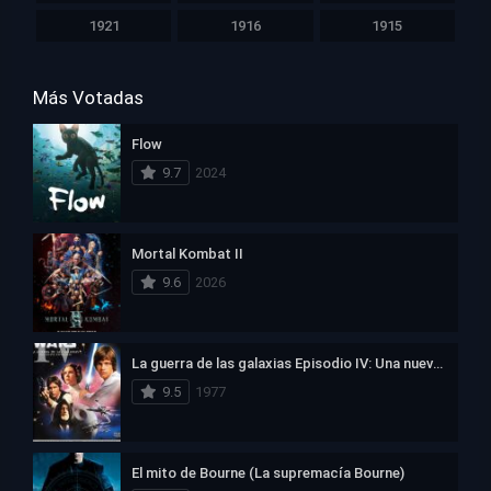
1921
1916
1915
Más Votadas
Flow
9.7
2024
Mortal Kombat II
9.6
2026
La guerra de las galaxias Episodio IV: Una nueva esperanza
9.5
1977
El mito de Bourne (La supremacía Bourne)