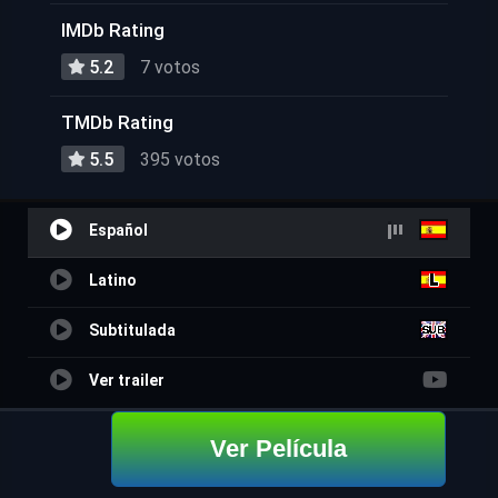
IMDb Rating
5.2
7 votos
TMDb Rating
5.5
395 votos
Español
Latino
Subtitulada
Ver trailer
Ver Película