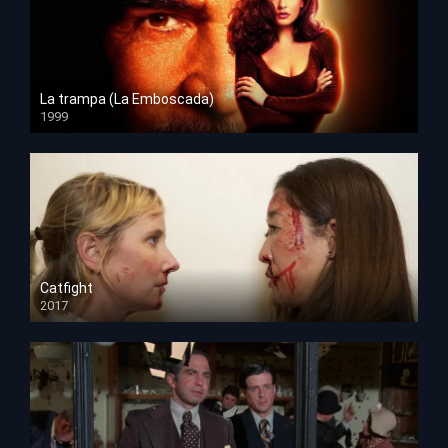
La trampa (La Emboscada)
1999
HD 1080p
Catfight
2017
HD 720p