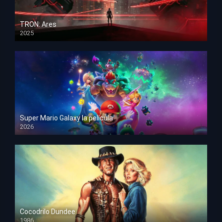
TRON: Ares
2025
HD 1080p
Super Mario Galaxy la película
2026
HD 1080p
Cocodrilo Dundee
1986