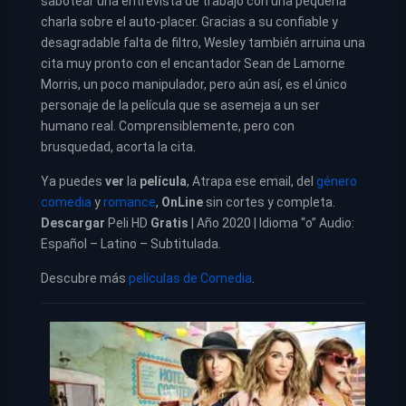
sabotear una entrevista de trabajo con una pequeña
charla sobre el auto-placer. Gracias a su confiable y
desagradable falta de filtro, Wesley también arruina una
cita muy pronto con el encantador Sean de Lamorne
Morris, un poco manipulador, pero aún así, es el único
personaje de la película que se asemeja a un ser
humano real. Comprensiblemente, pero con
brusquedad, acorta la cita.
Ya puedes
ver
la
película
,
Atrapa ese email, del
género
comedia
y
romance
,
OnLine
sin cortes y completa.
Descargar
Peli HD
Gratis
| Año 2020 | Idioma “o” Audio:
Español – Latino – Subtitulada.
Descubre más
películas de Comedia
.