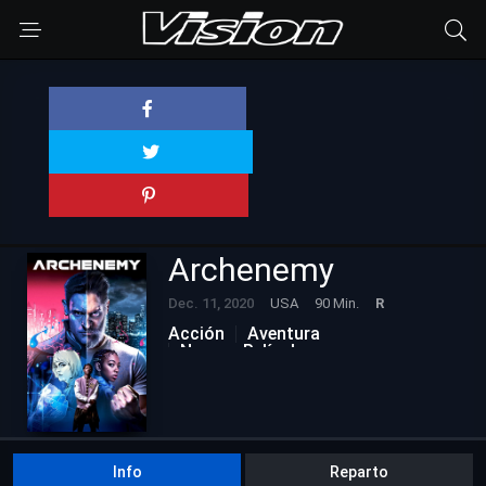
Archenemy
Dec. 11, 2020
USA
90 Min.
R
Acción
Aventura
Nuevas Películas
Info
Reparto