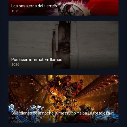
Los pasajeros del tiempo
1979
HD 1080p
Posesión infernal. En llamas
2026
HD 1080p
Guardianes de la noche: Kimetsu no Yaiba La fortaleza infinita
2025
HD 1080p