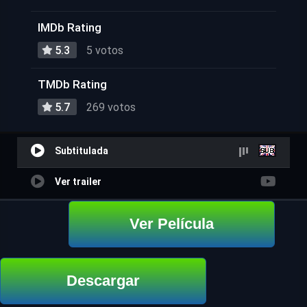
IMDb Rating
5.3
5 votos
TMDb Rating
5.7
269 votos
Subtitulada
Ver trailer
Ver Película
Descargar