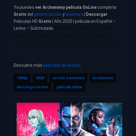
Ya puedes
ver
Archenemy película
OnLine
completa
Gratis
del
género acción
y
aventura
|
Descargar
Peliculas HD
Gratis
| Año 2020 | película en Español –
Latino – Subtitulada.
Archenemy pelicula completa en
español latino repelis – cuevana
|
Archenemy pelicula
completa en castellano repelis – cuevana. Películas netflix
Descubre más
películas de Acción
.
1080p
2020
accion y aventura
Archenemy
descarga torrent
película online