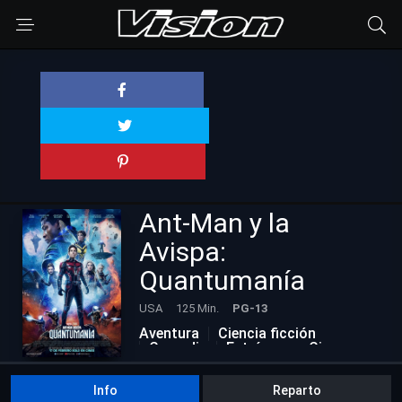
Ant-Man y la
Avispa:
Quantumanía
USA
125 Min.
PG-13
Aventura
Ciencia ficción
Comedia
Estrénos en Cine
Info
Reparto