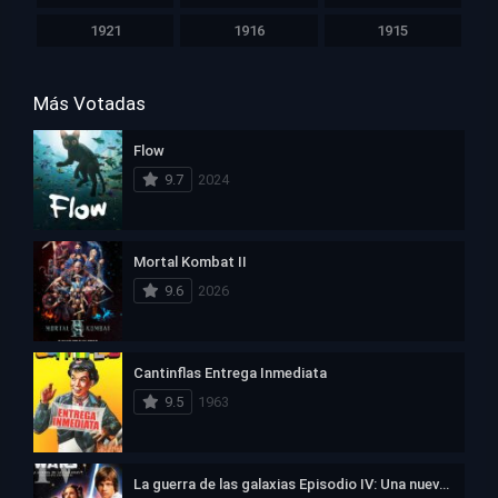
1921
1916
1915
Más Votadas
Flow
9.7
2024
Mortal Kombat II
9.6
2026
Cantinflas Entrega Inmediata
9.5
1963
La guerra de las galaxias Episodio IV: Una nueva esperanza