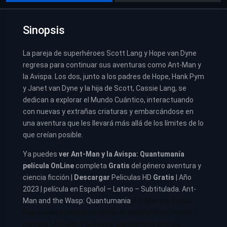
Sinopsis
La pareja de superhéroes Scott Lang y Hope van Dyne
regresa para continuar sus aventuras como Ant-Man y
la Avispa. Los dos, junto a los padres de Hope, Hank Pym
y Janet van Dyne y la hija de Scott, Cassie Lang, se
dedican a explorar el Mundo Cuántico, interactuando
con nuevas y extrañas criaturas y embarcándose en
una aventura que les llevará más allá de los límites de lo
que creían posible.
Ya puedes
ver
Ant-Man y la Avispa: Quantumanía
película
OnLine
completa
Gratis
del género aventura y
ciencia ficción |
Descargar
Peliculas HD
Gratis
| Año
2023 | película en Español – Latino – Subtitulada. Ant-
Man and the Wasp: Quantumania
Ant-Man y la Avispa:
Quantumanía pelicula completa en español latino repelis –
cuevana
|
Ant-Man y la Avispa: Quantumanía pelicula