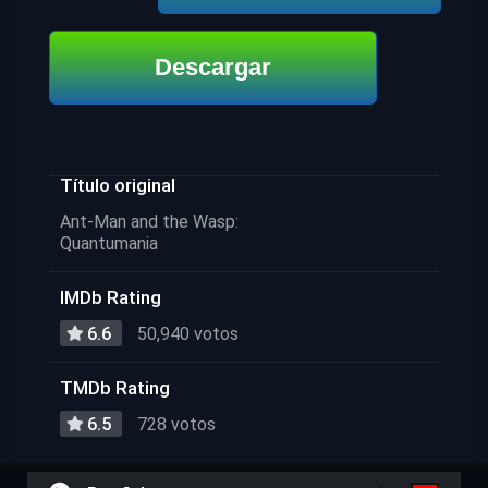
Descargar
Título original
Ant-Man and the Wasp:
Quantumania
IMDb Rating
6.6
50,940 votos
TMDb Rating
6.5
728 votos