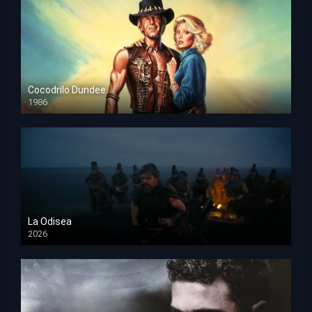
Cocodrilo Dundee
1986
HD 1080p
La Odisea
2026
TS Screener