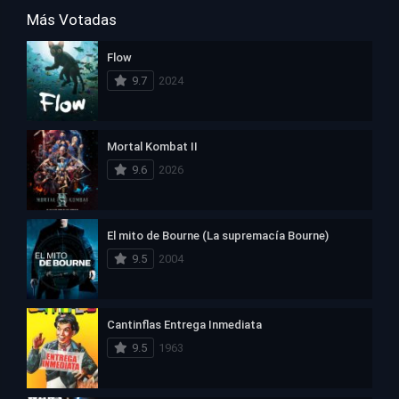
Más Votadas
Flow
9.7
2024
Mortal Kombat II
9.6
2026
El mito de Bourne (La supremacía Bourne)
9.5
2004
Cantinflas Entrega Inmediata
9.5
1963