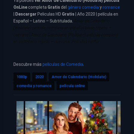
Ya puedes
ver
Amor de Calendario (Holidate) película
OnLine
completa
Gratis
del
género comedia
y
romance
|
Descargar
Peliculas HD
Gratis
| Año 2020 | película en
Español – Latino – Subtitulada.
Amor de Calendario
(Holidate) pelicula completa en español latino repelis –
cuevana
|
Amor de Calendario (Holidate) pelicula completa
en castellano repelis – cuevana. Películas netflix
Descubre más
películas de Comedia
.
1080p
2020
Amor de Calendario (Holidate)
comedia y romance
película online