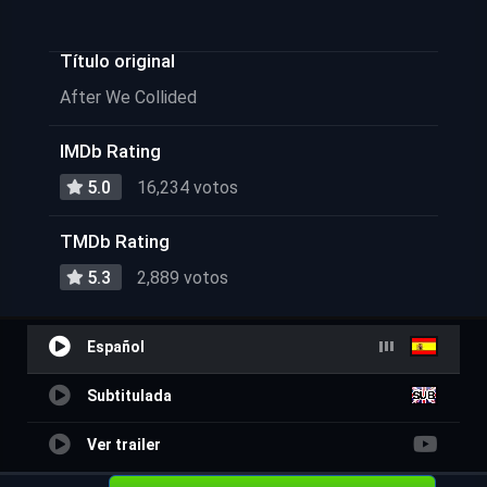
Título original
After We Collided
IMDb Rating
5.0
16,234 votos
TMDb Rating
5.3
2,889 votos
Español
Subtitulada
Ver trailer