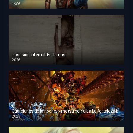
1986
HD 1080p
Posesión infernal. En llamas
2026
HD 1080p
Guardianes de la noche: Kimetsu no Yaiba La fortaleza infinita
2025
HD 1080p