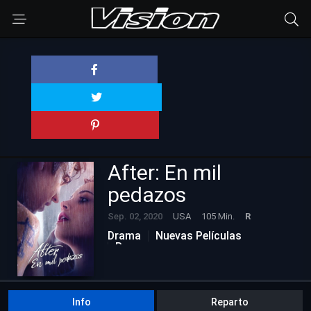
After: En mil
pedazos
Sep. 02, 2020
USA
105 Min.
R
Drama
Nuevas Películas
Romance
Info
Reparto