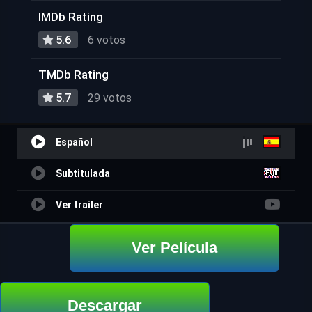
IMDb Rating
5.6
6 votos
TMDb Rating
5.7
29 votos
Español
Subtitulada
Ver trailer
Ver Película
Descargar