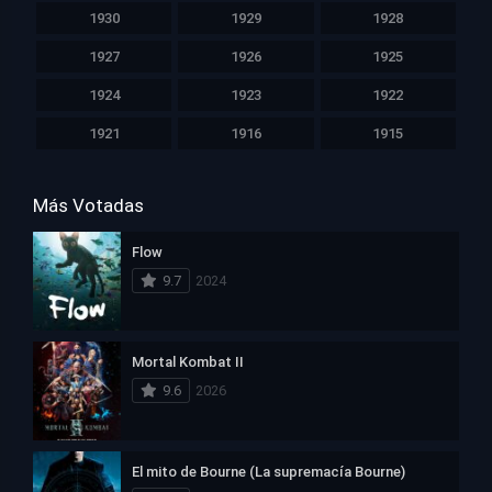
1930
1929
1928
1927
1926
1925
1924
1923
1922
1921
1916
1915
Más Votadas
Flow
9.7
2024
Mortal Kombat II
9.6
2026
El mito de Bourne (La supremacía Bourne)