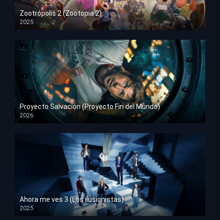
Zootrópolis 2 (Zootopia 2)
2025
HD 1080p
Proyecto Salvación (Proyecto Fin del Mundo)
2026
HD 1080p
Ahora me ves 3 (Los ilusionistas)
2025
HD 1080p