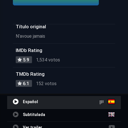
Título original
N’avoue jamais
IMDb Rating
5.9
1,534 votos
TMDb Rating
6.1
152 votos
Español
Subtitulada
Ver trailer