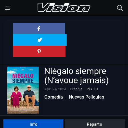
Niégalo siempre
(N’avoue jamais)
Apr. 24, 2024
Francia
PG-13
Comedia
Nuevas Películas
Info
Reparto