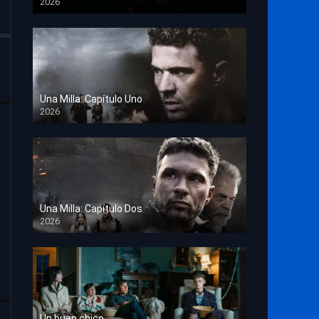
2026
TS Screener
Una Milla: Capítulo Uno
2026
HD 1080p
Una Milla: Capítulo Dos
2026
HD 1080p
Un buen chico