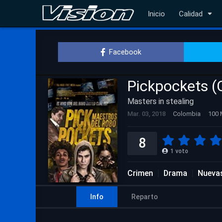
Inicio
Calidad
Facebook
Pickpockets (C
Masters in stealing
Mar. 03, 2018
Colombia
100 
8
1
voto
Crimen
Drama
Nuevas
Info
Reparto