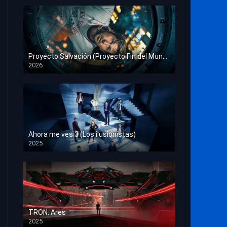
Proyecto Salvación (Proyecto Fin del Mundo)
2026
HD 1080p
Ahora me ves 3 (Los ilusionistas)
2025
HD 1080p
TRON: Ares
2025
HD 1080p