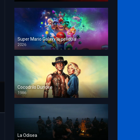
Super Mario Galaxy la película
2026
HD 1080p
Cocodrilo Dundee
1986
HD 1080p
La Odisea