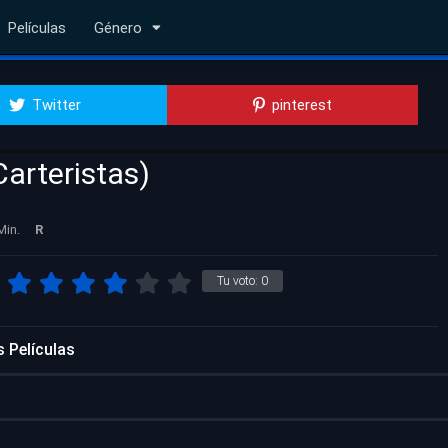
Películas
Género
Twitter
pinterest
arteristas)
Min.
R
Tu voto:
0
 Películas