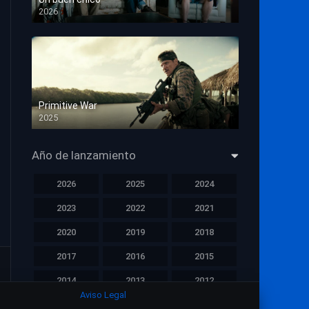
2026
HD 1080p
Primitive War
2025
HD 1080p
Año de lanzamiento
2026
2025
2024
2023
2022
2021
2020
2019
2018
2017
2016
2015
2014
2013
2012
Aviso Legal
2011
2010
2009