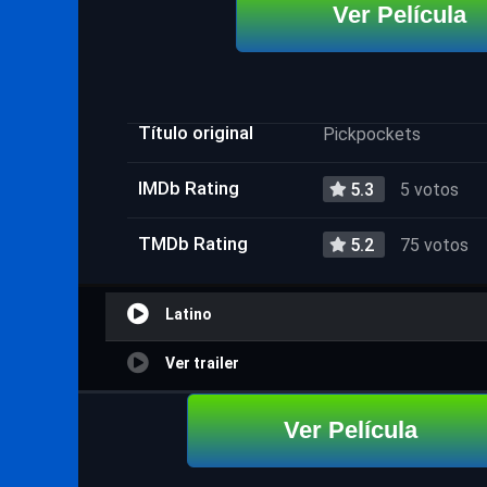
Ver Película
Título original
Pickpockets
IMDb Rating
5.3
5 votos
TMDb Rating
5.2
75 votos
Latino
Ver trailer
Ver Película