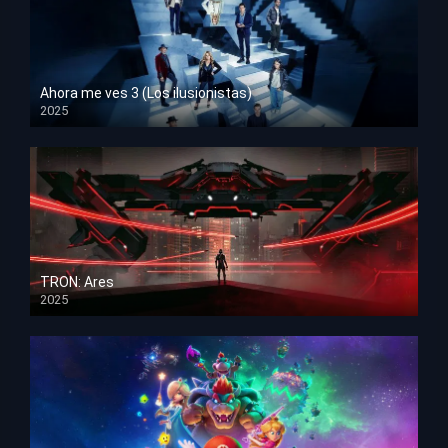
Ahora me ves 3 (Los ilusionistas)
2025
HD 1080p
TRON: Ares
2025
HD 1080p