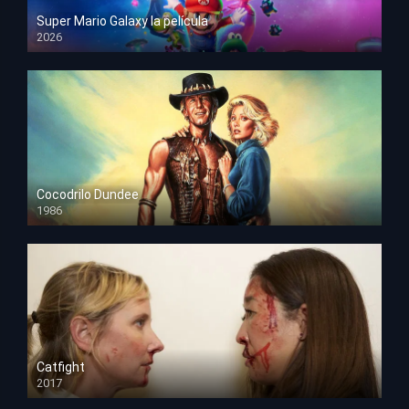
Super Mario Galaxy la película
2026
HD 1080p
Cocodrilo Dundee
1986
HD 1080p
Catfight
2017
HD 720p