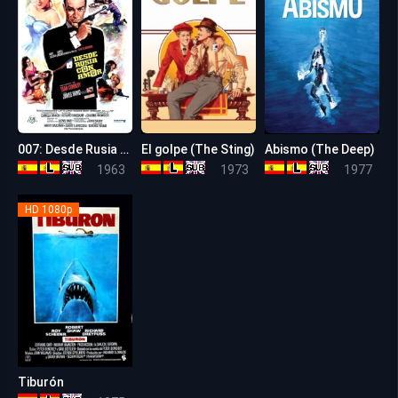
007: Desde Rusia con amor
El golpe (The Sting)
Abismo (The Deep)
7.3
8.3
6.8
1963
1973
1977
HD 1080p
Tiburón
8.0