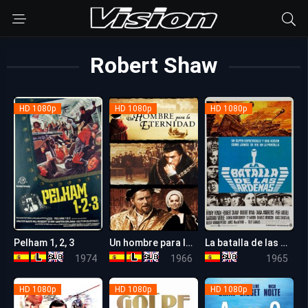
Robert Shaw
HD 1080p
HD 1080p
HD 1080p
Pelham 1, 2, 3
Un hombre para la eternidad (Un hombre de dos reinos)
La batalla de las Ardenas
7.6
7.7
6.8
1974
1966
1965
HD 1080p
HD 1080p
HD 1080p