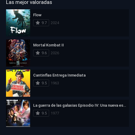
Las mejor valoradas
Flow
9.7
2024
Mortal Kombat II
9.6
2026
Cantinflas Entrega Inmediata
9.5
1963
La guerra de las galaxias Episodio IV: Una nueva esperanza
9.5
1977