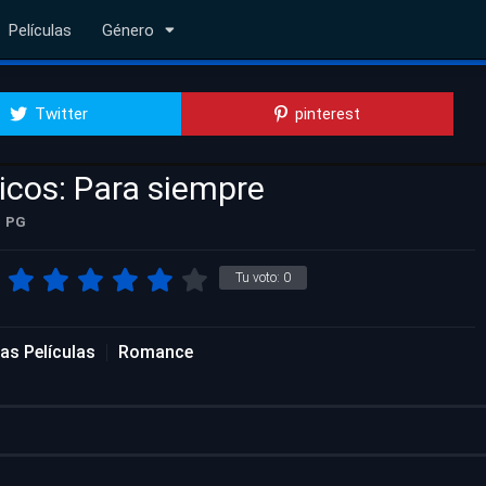
Películas
Género
Twitter
pinterest
icos: Para siempre
PG
Tu voto:
0
as Películas
Romance