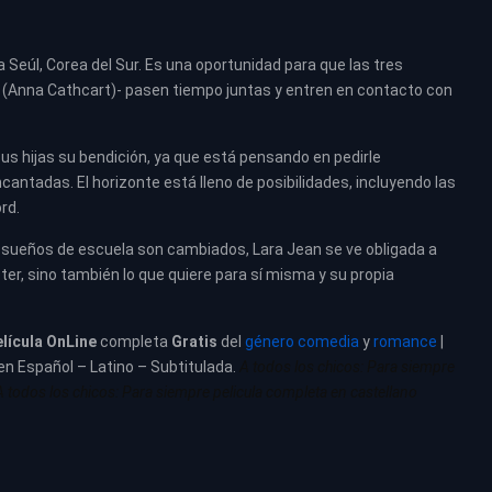
 a Seúl, Corea del Sur. Es una oportunidad para que las tres
y (Anna Cathcart)- pasen tiempo juntas y entren en contacto con
 sus hijas su bendición, ya que está pensando en pedirle
cantadas. El horizonte está lleno de posibilidades, incluyendo las
rd.
s sueños de escuela son cambiados, Lara Jean se ve obligada a
eter, sino también lo que quiere para sí misma y su propia
elícula
OnLine
completa
Gratis
del
género comedia
y
romance
|
 en Español – Latino – Subtitulada.
A todos los chicos: Para siempre
A todos los chicos: Para siempre pelicula completa en castellano