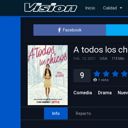
Inicio
Calidad
Facebook
A todos los ch
Feb. 12, 2021
USA
115 Min.
9
1
voto
Comedia
Drama
Nuev
Info
Reparto