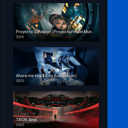
Proyecto Salvación (Proyecto Fin del Mundo)
2026
HD 1080p
Ahora me ves 3 (Los ilusionistas)
2025
HD 1080p
TRON: Ares
2025
HD 1080p