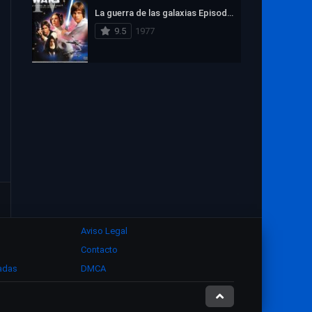
1972
1971
1970
La guerra de las galaxias Episodio IV: Una nueva esperanza
1969
1968
1967
9.5
1977
1966
1965
1964
1963
1962
1961
1960
1959
1958
1957
1956
1955
1954
1953
1952
1951
1950
1949
1948
1947
1946
1945
1944
1943
Aviso Legal
1942
1941
1940
Contacto
1939
1938
1937
zadas
DMCA
1936
1935
1934