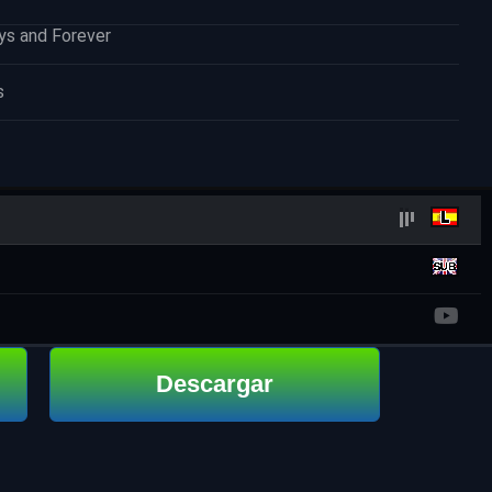
ays and Forever
s
Descargar