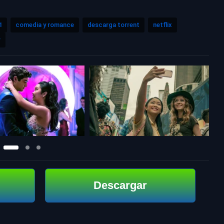
1
comedia y romance
descarga torrent
netflix
r
Descargar