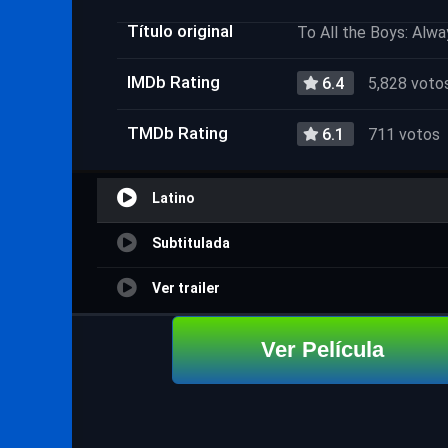
Título original
To All the Boys: Alw
IMDb Rating
6.4
5,828 voto
TMDb Rating
6.1
711 votos
Latino
Subtitulada
Ver trailer
Ver Película