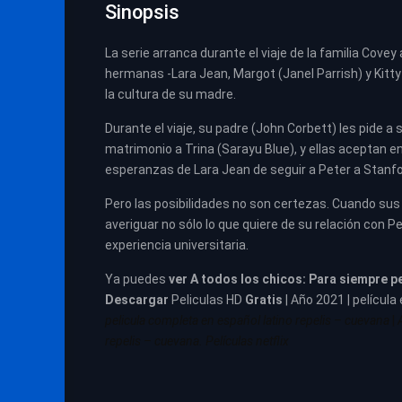
Sinopsis
La serie arranca durante el viaje de la familia Covey
hermanas -Lara Jean, Margot (Janel Parrish) y Kitt
la cultura de su madre.
Durante el viaje, su padre (John Corbett) les pide a
matrimonio a Trina (Sarayu Blue), y ellas aceptan en
esperanzas de Lara Jean de seguir a Peter a Stanfo
Pero las posibilidades no son certezas. Cuando su
averiguar no sólo lo que quiere de su relación con P
experiencia universitaria.
Ya puedes
ver
A todos los chicos: Para siempre p
Descargar
Peliculas HD
Gratis
| Año 2021 | película
pelicula completa en español latino repelis – cuevana
|
repelis – cuevana. Películas netflix