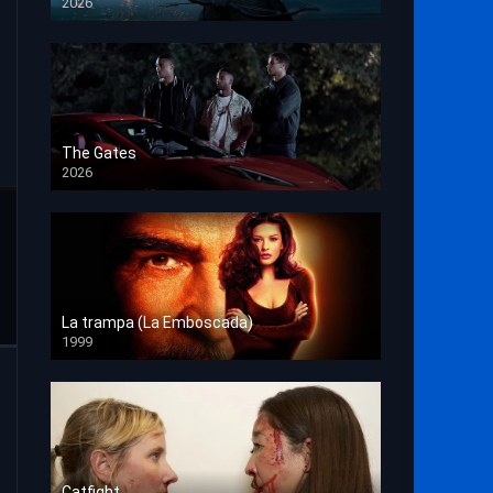
2026
HD 1080p
The Gates
2026
HD 1080p
La trampa (La Emboscada)
1999
HD 1080p
Catfight