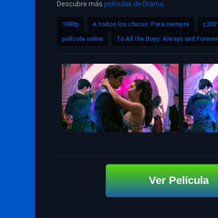
Descubre más
películas de Drama
.
1080p
A todos los chicos: Para siempre
ç202
película online
To All the Boys: Always and Foreve
Ver Película