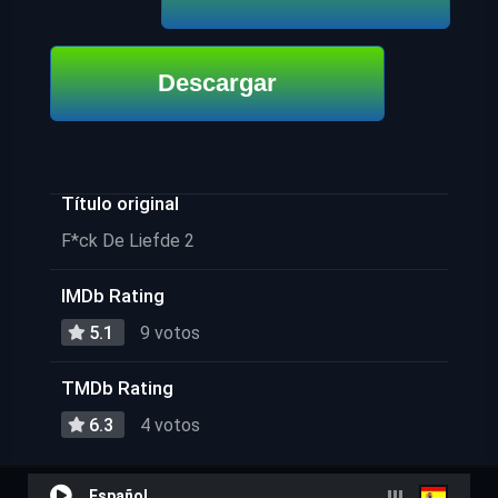
Descargar
Título original
F*ck De Liefde 2
IMDb Rating
5.1
9 votos
TMDb Rating
6.3
4 votos
Español