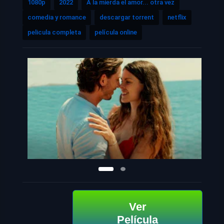
1080p
2022
A la mierda el amor... otra vez
comedia y romance
descargar torrent
netflix
pelicula completa
película online
Ver
Película