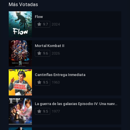
Más Votadas
Flow
9.7
2024
Mortal Kombat II
9.6
2026
Cantinflas Entrega Inmediata
9.5
1963
La guerra de las galaxias Episodio IV: Una nueva esperanza
9.5
1977