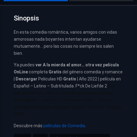
Sinopsis
En esta comedia romántica, varios amigos con vidas
amorosas nada boyantes intentan ayudarse
mutuamente… pero las cosas no siempre les salen
bien.
Ya puedes
ver
A la mierda el amor… otra vez película
OnLine
completa
Gratis
del género comedia y romance
|
Descargar
Peliculas HD
Gratis
| Año 2022 | película en
Español – Latino – Subtitulada. F*ck De Liefde 2
A la
mierda el amor… otra vez pelicula completa en español
latino repelis – cuevana
|
A la mierda el amor… otra vez
pelicula completa en castellano repelis – cuevana. Películas
netflix
Descubre más
películas de Comedia
.