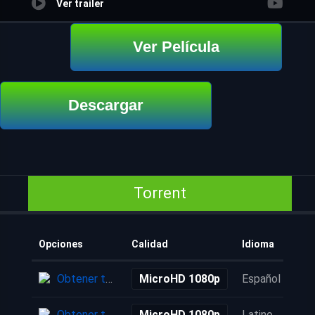
Ver trailer
Ver Película
Descargar
Torrent
Opciones
Calidad
Idioma
Obtener torrent
MicroHD 1080p
Español
Obtener torrent
MicroHD 1080p
Latino