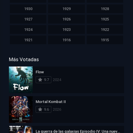
1930
1929
1928
1927
1926
1925
1924
1923
1922
1921
1916
1915
Más Votadas
Flow
9.7
2024
Mortal Kombat II
9.6
2026
La guerra de las galaxias Episodio IV: Una nueva esperanza