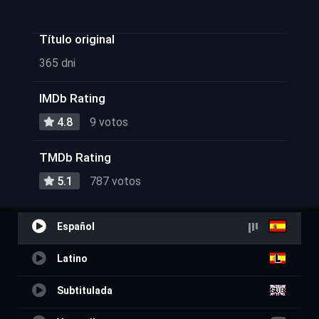
Título original
365 dni
IMDb Rating
4.8
9 votos
TMDb Rating
5.1
787 votos
Español
Latino
Subtitulada