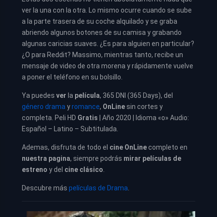
ver la una con la otra. Lo mismo ocurre cuando se sube
a la parte trasera de su coche alquilado y se graba
abriendo algunos botones de su camisa y grabando
algunas caricias suaves. ¿Es para alguien en particular?
¿O para Reddit? Massimo, mientras tanto, recibe un
mensaje de video de otra morena y rápidamente vuelve
a poner el teléfono en su bolsillo.
Ya puedes
ver
la
película
,
365 DNI (365 Days), del
género drama
y
romance
,
OnLine
sin cortes y
completa. Peli HD
Gratis
| Año 2020 | Idioma «o» Audio:
Español – Latino – Subtitulada.
Ademas, disfruta de todo el
cine OnLine
completo en
nuestra pagina
, siempre podrás
mirar películas de
estreno
y del
cine clásico
.
Descubre más
películas de Drama
.