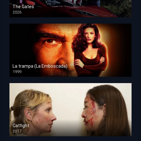
The Gates
2026
HD 1080p
La trampa (La Emboscada)
1999
HD 1080p
Catfight
2017
HD 720p