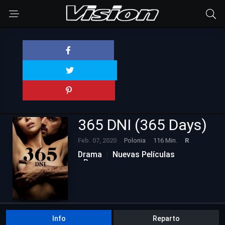
365 DNI (365 Days)
Feb. 07, 2020
Polonia
116 Min.
R
Drama
Nuevas Películas
Romance
Info
Reparto