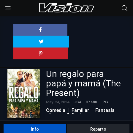
Un regalo para
papá y mamá (The
Present)
May. 24, 2024
USA
87 Min.
PG
Comedia
Familiar
Fantasía
Nuevas Películas
Info
Reparto