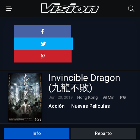
Invincible Dragon
(九龍不敗)
Jun. 20, 2019
Hong Kong
98 Min.
PG
Acción
Nuevas Películas
Info
Reparto