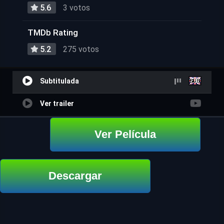
5.6
3 votos
TMDb Rating
5.2
275 votos
Subtitulada
Ver trailer
Ver Película
Descargar