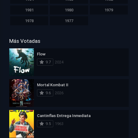
1981
1980
1979
1978
1977
Más Votadas
Flow
9.7
2024
Mortal Kombat II
9.6
2026
Cantinflas Entrega Inmediata
9.5
1963