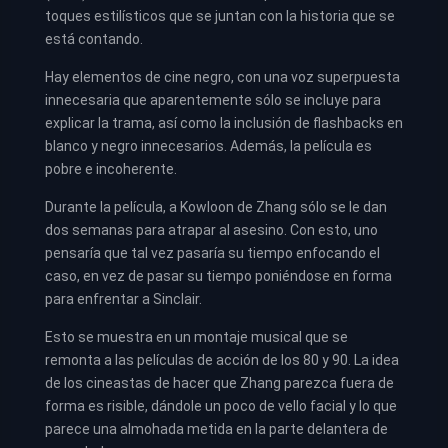
toques estilísticos que se juntan con la historia que se
está contando.
Hay elementos de cine negro, con una voz superpuesta
innecesaria que aparentemente sólo se incluye para
explicar la trama, así como la inclusión de flashbacks en
blanco y negro innecesarios. Además, la película es
pobre e incoherente.
Durante la película, a Kowloon de Zhang sólo se le dan
dos semanas para atrapar al asesino. Con esto, uno
pensaría que tal vez pasaría su tiempo enfocando el
caso, en vez de pasar su tiempo poniéndose en forma
para enfrentar a Sinclair.
Esto se muestra en un montaje musical que se
remonta a las películas de acción de los 80 y 90. La idea
de los cineastas de hacer que Zhang parezca fuera de
forma es risible, dándole un poco de vello facial y lo que
parece una almohada metida en la parte delantera de