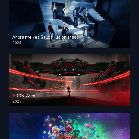
Ahora me ves 3 (Los ilusionistas)
2025
HD 1080p
TRON: Ares
2025
HD 1080p