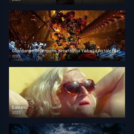
HD 1080p
Guardianes de la noche: Kimetsu no Yaiba La fortaleza infinita
2025
HD 1080p
Balearic
2025
HD 1080p