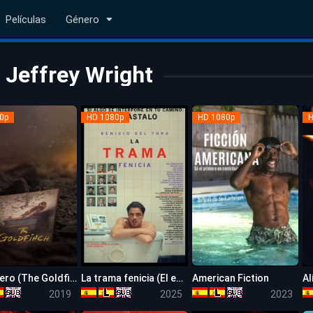
Películas
Género
Jeffrey Wright
0p
HD 1080p
HD 1080p
H
El jilguero (The Goldfinch)
La trama fenicia (El esquema fenicio)
American Fiction
Al
6.1
6.9
7.9
2019
2025
2023