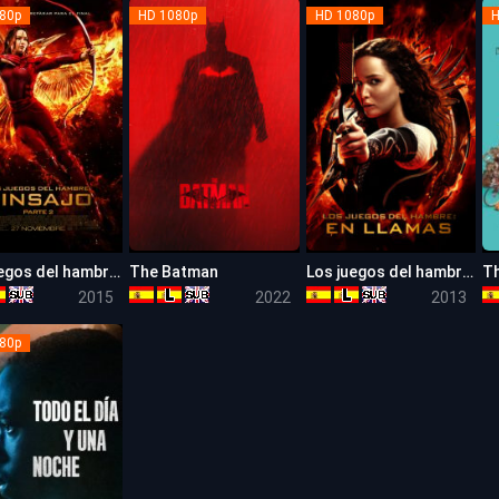
80p
HD 1080p
HD 1080p
H
Los juegos del hambre: Sinsajo Parte 2
The Batman
Los juegos del hambre II En llamas
6.6
7.2
7.5
2015
2022
2013
80p