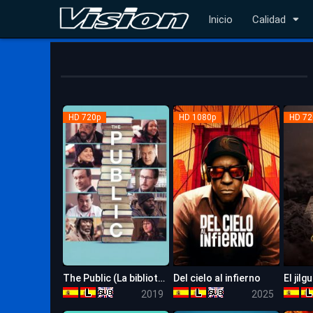
Inicio
Calidad
HD 720p
HD 1080p
HD 72
The Public (La biblioteca)
Del cielo al infierno
6.5
6.7
2019
2025