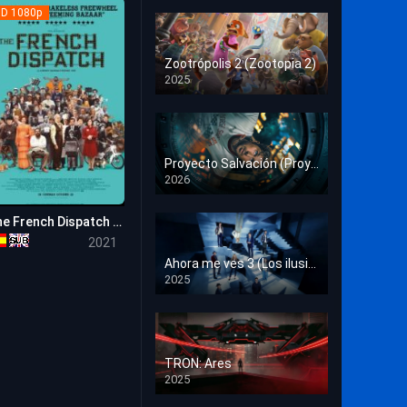
Crimen
D 1080p
Deporte
Zootrópolis 2 (Zootopia 2)
2025
Documental
HD 1080p
Drama
Estrénos en Cine
Proyecto Salvación (Proyecto Fin del Mundo)
2026
HD 1080p
Familia
The French Dispatch (La crónica francesa)
Familiar
7.5
2021
Fantasía
Ahora me ves 3 (Los ilusionistas)
2025
HD 1080p
Guerra
Historia
TRON: Ares
Misterio
2025
HD 1080p
Música