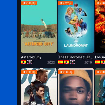
HD 1080p
HD 720p
HD 10
Asteroid City
The Laundromat: Dinero sucio
7.1
6.3
2023
2019
HD 1080p
HD 1080p
HD 10