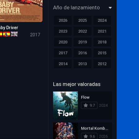
Año de lanzamiento
Músical
2026
2025
2024
Nuevas Películas
by Driver
2023
2022
2021
8.1
2017
Película de TV
2020
2019
2018
Películas Actualizadas
2017
2016
2015
Principal
2014
2013
2012
Proximos Estrénos
2011
2010
2009
Las mejor valoradas
2008
2007
2006
Romance
2005
2004
2003
Flow
Suspense
9.7
2024
2002
2001
2000
Suspenso
1999
1998
1997
Terror
Mortal Kombat II
1996
1995
1994
Western
9.6
2026