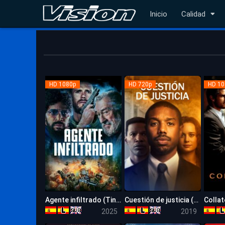
Inicio
Calidad
HD 1080p
HD 720p
HD 10
Agente infiltrado (Tin Soldier)
Cuestión de justicia (Just Mercy)
Collat
4.9
7.5
2025
2019