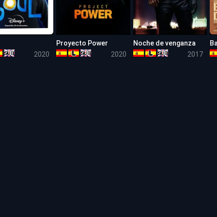
Proyecto Power
Noche de venganza
Ba
7.1
5.1
5.6
2020
2020
2017