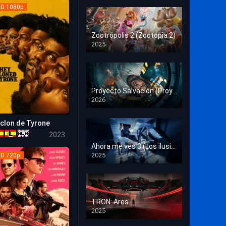
Crimen
D 1080p
Deporte
Zootrópolis 2 (Zootopia 2)
2025
Documental
HD 1080p
Drama
Estrénos en Cine
Proyecto Salvación (Proyecto Fin del Mundo)
2026
HD 1080p
Familia
 clon de Tyrone
Familiar
7
2023
Fantasía
Ahora me ves 3 (Los ilusionistas)
2025
D 720p
HD 1080p
Guerra
Historia
TRON: Ares
Misterio
2025
HD 1080p
Música