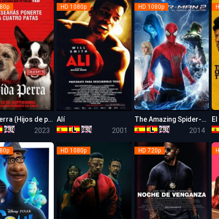
80p
HD 1080p
HD 1080p
H
Vida perra (Hijos de perra)
Alí
The Amazing Spider-Man 2: El poder de Electro
El
6.3
6.7
6.6
2023
2001
2014
80p
HD 1080p
HD 720p
H