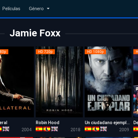
Películas
Género
Jamie Foxx
80p
HD 720p
HD 1080p
H
eral
Robin Hood
Un ciudadano ejemplar (El vengador)
De
7.5
5.4
7.4
2004
2018
2009