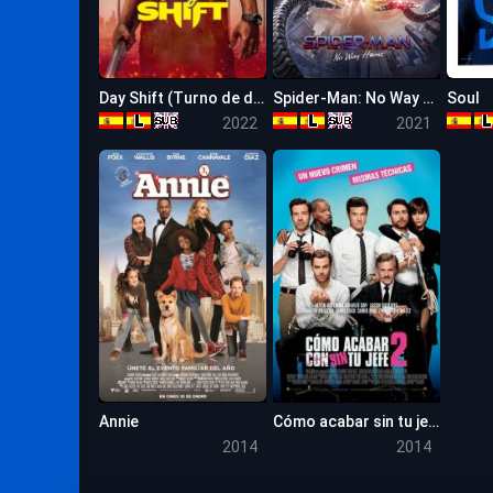
Day Shift (Turno de día)
Spider-Man: No Way Home
Soul
8.4
7.2
2022
2021
Annie
Cómo acabar sin tu jefe 2
0
0
2014
2014