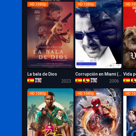
HD 1080p
HD 1080p
HD 10
La bala de Dios
Corrupción en Miami (Miami Vice)
5.7
6.1
2023
2006
HD 1080p
HD 1080p
HD 10