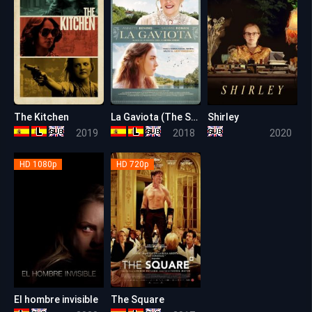
The Kitchen
La Gaviota (The Seagull)
Shirley
5.2
6.1
6.1
2019
2018
2020
HD 1080p
HD 720p
El hombre invisible
The Square
7.4
7.6