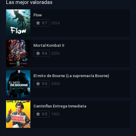
Las mejor valoradas
Flow
9.7
2024
Mortal Kombat II
9.6
2026
El mito de Bourne (La supremacía Bourne)
9.5
2004
Cantinflas Entrega Inmediata
9.5
1963