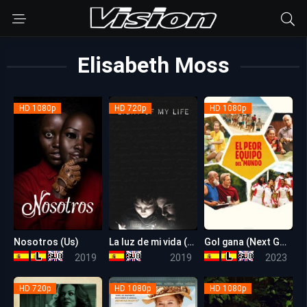
Elisabeth Moss
HD 1080p
HD 720p
HD 1080p
Nosotros (Us)
La luz de mi vida (La luz del fin del mundo)
Gol gana (Next Goal Wins)
7.3
6.6
6.6
2019
2019
2023
HD 720p
HD 1080p
HD 1080p