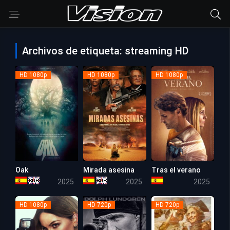
Archivos de etiqueta: streaming HD
HD 1080p
HD 1080p
HD 1080p
Oak
Mirada asesina
Tras el verano
5.2
5.5
5.8
2025
2025
2025
HD 1080p
HD 720p
HD 720p