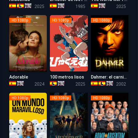
6.1
6.7
6.9
2025
1985
2025
HD 1080p
HD 1080p
HD 1080p
Adorable
100 metros lisos
Dahmer: el carnicero de Milwaukee
7.6
7.7
5.6
2024
2025
2002
HD 1080p
HD 1080p
HD 1080p