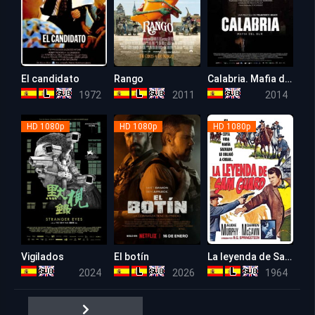
El candidato
Rango
Calabria. Mafia del Sur
7.3
7.2
6.8
1972
2011
2014
HD 1080p
HD 1080p
HD 1080p
Vigilados
El botín
La leyenda de Sam Guard (Bullet for a Badman)
6.3
5.7
6.4
2024
2026
1964