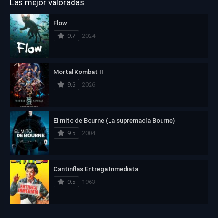
Las mejor valoradas
Flow
9.7
2024
Mortal Kombat II
9.6
2026
El mito de Bourne (La supremacía Bourne)
9.5
2004
Cantinflas Entrega Inmediata
9.5
1963