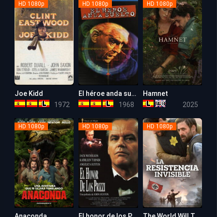
HD 1080p
HD 1080p
HD 1080p
Joe Kidd
El héroe anda suelto (Míralos morir)
Hamnet
6.4
7.3
8.1
1972
1968
2025
HD 1080p
HD 1080p
HD 1080p
Anaconda
El honor de los Prizzi
The World Will Tremble