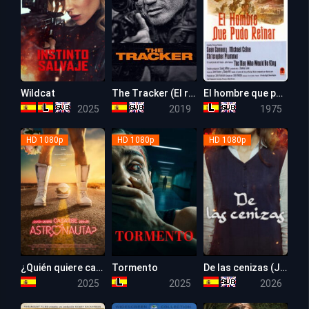
Wildcat
The Tracker (El rastreador)
El hombre que pudo reinar
4.9
5.1
7.7
2025
2019
1975
HD 1080p
HD 1080p
HD 1080p
¿Quién quiere casarse con un astronauta?
Tormento
De las cenizas (Jaras Enzar)
5.8
5.1
5.1
2025
2025
2026