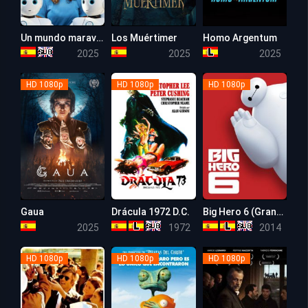
Un mundo maravilloso
Los Muértimer
Homo Argentum
5.9
5.9
5.9
2025
2025
2025
HD 1080p
HD 1080p
HD 1080p
Gaua
Drácula 1972 D.C.
Big Hero 6 (Grandes Héroes)
5.9
5.9
6.9
2025
1972
2014
HD 1080p
HD 1080p
HD 1080p