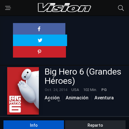
Big Hero 6 (Grandes
Héroes)
Oct. 24, 2014
USA
102 Min.
PG
Acción
Animación
Aventura
Familiar
Películas Actualizadas
Info
Reparto