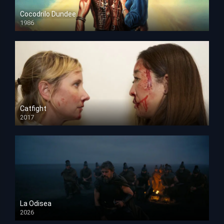
Cocodrilo Dundee
1986
HD 1080p
Catfight
2017
HD 720p
La Odisea
2026
TS Screener