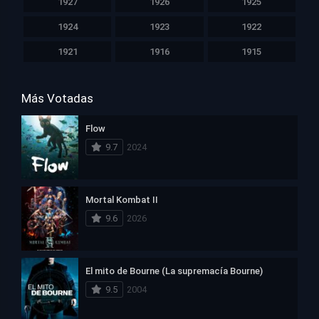
1927
1926
1925
1924
1923
1922
1921
1916
1915
Más Votadas
Flow
9.7
2024
Mortal Kombat II
9.6
2026
El mito de Bourne (La supremacía Bourne)
9.5
2004