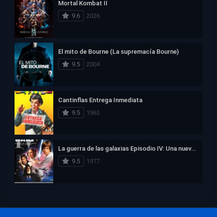
Mortal Kombat II
9.6
2026
El mito de Bourne (La supremacía Bourne)
9.5
2004
Cantinflas Entrega Inmediata
9.5
1963
La guerra de las galaxias Episodio IV: Una nueva esperanza
9.5
1977