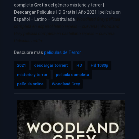
completa
Gratis
del género misterio y terror |
Descargar
Peliculas HD
Gratis
| Año 2021 | película en
Español – Latino – Subtitulada.
Woodland Grey pelicula
completa en español latino repelis – cuevana
|
Woodland
Grey pelicula completa en castellano repelis – cuevana.
Películas netflix
Descubre más
películas de Terror
.
2021
descargar torrent
HD
Hd 1080p
misterio y terror
pelicula completa
película online
Woodland Grey