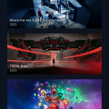
Ahora me ves 3 (Los ilusionistas)
2025
HD 1080p
TRON: Ares
2025
HD 1080p