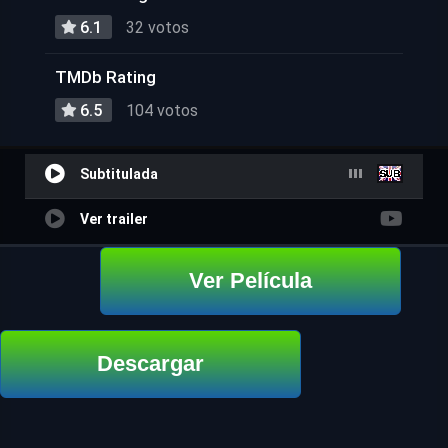
6.1
32 votos
TMDb Rating
6.5
104 votos
Subtitulada
Ver trailer
Ver Película
Descargar