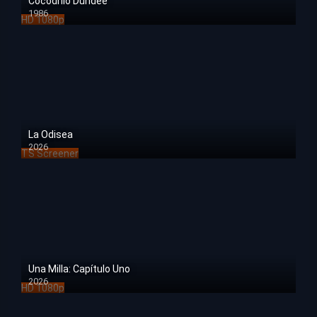
Cocodrilo Dundee
1986
HD 1080p
La Odisea
2026
TS Screener
Una Milla: Capítulo Uno
2026
HD 1080p