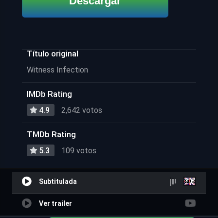
Descargar
Título original
Witness Infection
IMDb Rating
4.9
2,642 votos
TMDb Rating
5.3
109 votos
Subtitulada
Ver trailer