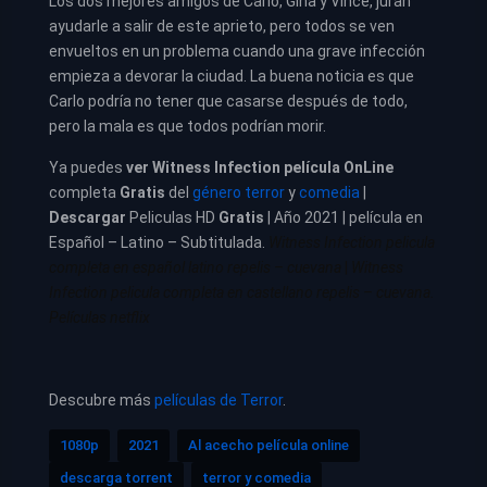
Los dos mejores amigos de Carlo, Gina y Vince, juran
ayudarle a salir de este aprieto, pero todos se ven
envueltos en un problema cuando una grave infección
empieza a devorar la ciudad. La buena noticia es que
Carlo podría no tener que casarse después de todo,
pero la mala es que todos podrían morir.
Ya puedes
ver
Witness Infection película
OnLine
completa
Gratis
del
género terror
y
comedia
|
Descargar
Peliculas HD
Gratis
| Año 2021 | película en
Español – Latino – Subtitulada.
Witness Infection pelicula
completa en español latino repelis – cuevana
|
Witness
Infection pelicula completa en castellano repelis – cuevana.
Películas netflix
Descubre más
películas de Terror
.
1080p
2021
Al acecho película online
descarga torrent
terror y comedia