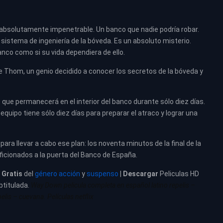
absolutamente impenetrable. Un banco que nadie podría robar.
sistema de ingeniería de la bóveda. Es un absoluto misterio.
anco como si su vida dependiera de ello.
 Thom, un genio decidido a conocer los secretos de la bóveda y
que permanecerá en el interior del banco durante sólo diez días.
 equipo tiene sólo diez días para preparar el atraco y lograr una
para llevar a cabo ese plan: los noventa minutos de la final de la
ficionados a la puerta del Banco de España.
a
Gratis
del
género acción
y
suspenso
|
Descargar
Peliculas HD
btitulada.
Way Down pelicula completa en español latino repelis –
lis – cuevana. Películas netflix