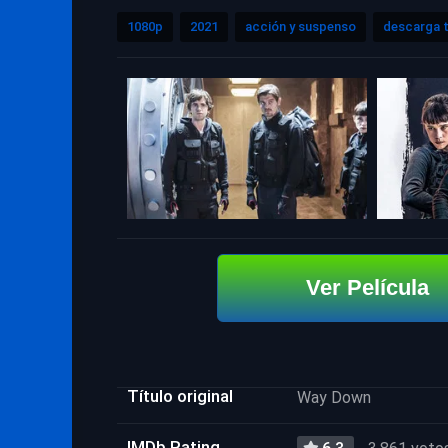
1080p
2021
acción y suspenso
descarga t
Ver Película
Título original
Way Down
IMDb Rating