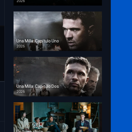
2026
TS Screener
Una Milla: Capítulo Uno
2026
HD 1080p
Una Milla: Capítulo Dos
2026
HD 1080p
Un buen chico