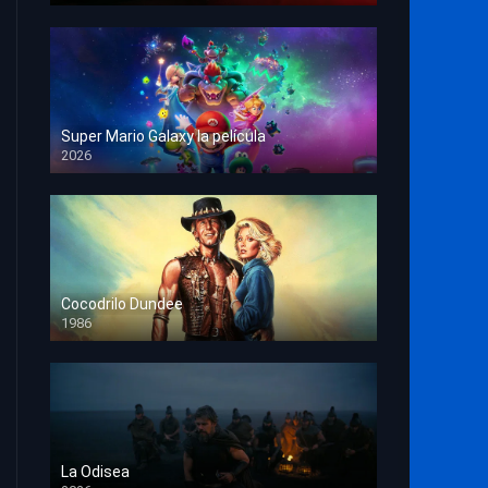
Super Mario Galaxy la película
2026
HD 1080p
Cocodrilo Dundee
1986
HD 1080p
La Odisea