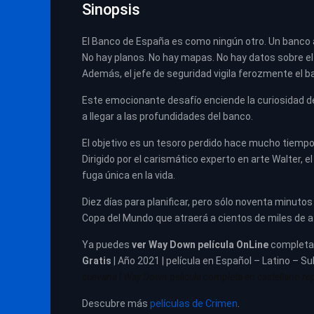
Sinopsis
El Banco de España es como ningún otro. Un banco 
No hay planos. No hay mapas. No hay datos sobre el 
Además, el jefe de seguridad vigila ferozmente el b
Este emocionante desafío enciende la curiosidad de
a llegar a las profundidades del banco.
El objetivo es un tesoro perdido hace mucho tiempo 
Dirigido por el carismático experto en arte Walter, el
fuga única en la vida.
Diez días para planificar, pero sólo noventa minutos 
Copa del Mundo que atraerá a cientos de miles de a
Ya puedes
ver
Way Down película
OnLine
complet
Gratis
| Año 2021 | película en Español – Latino – Su
cuevana
|
Way Down pelicula completa en castellano repe
Descubre más
películas de Crimen
.