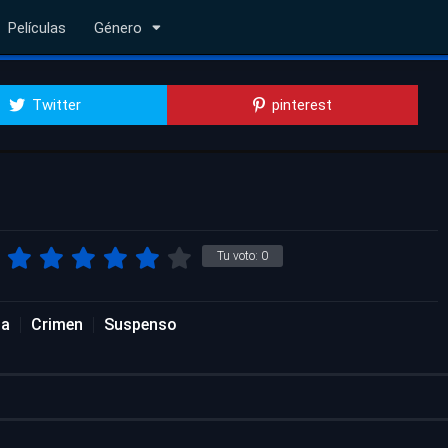
Películas
Género
Twitter
pinterest
Tu voto:
0
da
Crimen
Suspenso