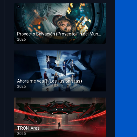
Proyecto Salvación (Proyecto Fin del Mundo)
2026
HD 1080p
Ahora me ves 3 (Los ilusionistas)
2025
HD 1080p
TRON: Ares
2025
HD 1080p