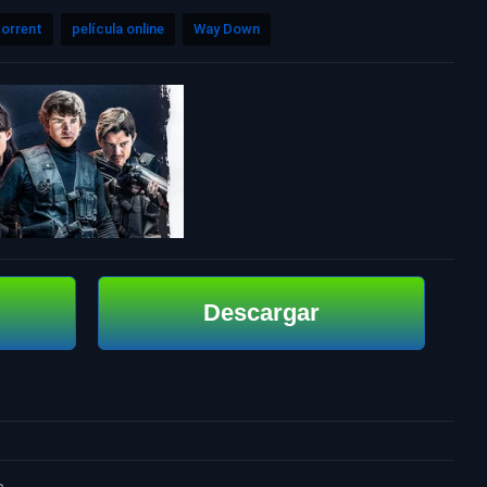
orrent
película online
Way Down
Descargar