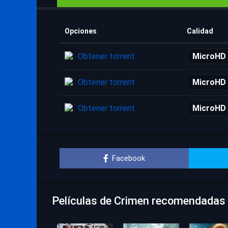
Opciones
Calidad
Obtener torrent
MicroHD
Obtener torrent
MicroHD
Obtener torrent
MicroHD
Facebook
Películas de Crimen recomendadas p