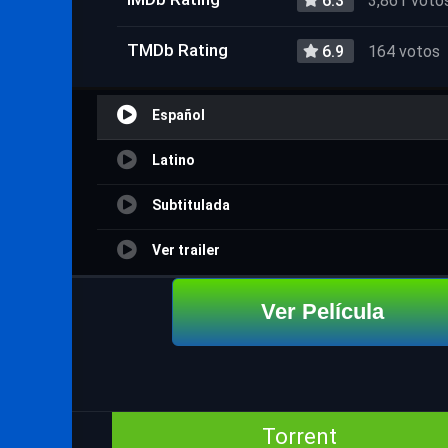
6.3
3,861 voto
TMDb Rating
6.9
164 votos
Español
Latino
Subtitulada
Ver trailer
Ver Película
Torrent