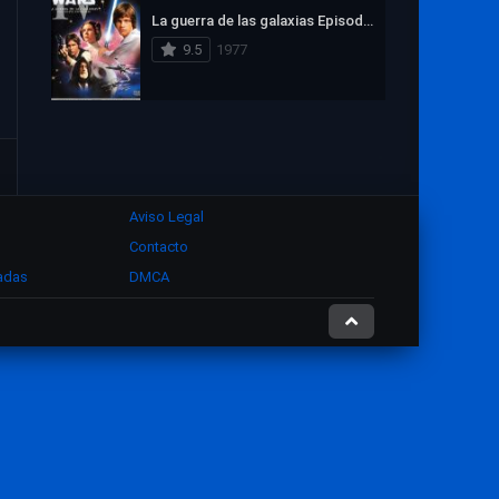
La guerra de las galaxias Episodio IV: Una nueva esperanza
9.5
1977
Aviso Legal
Contacto
zadas
DMCA