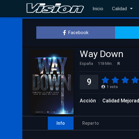
Inicio
Calidad
Facebook
Way Down
España
118 Min.
R
9
1
voto
Acción
Calidad Mejora
Info
Reparto