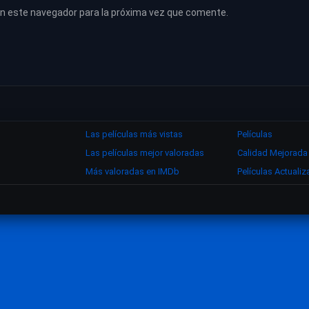
en este navegador para la próxima vez que comente.
Las películas más vistas
Películas
Las películas mejor valoradas
Calidad Mejorada
Más valoradas en IMDb
Películas Actuali