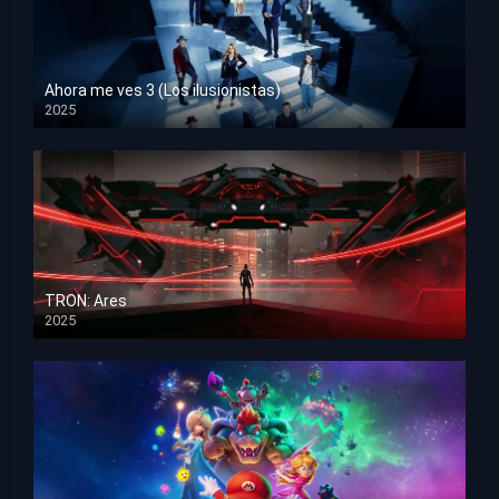
Ahora me ves 3 (Los ilusionistas)
2025
HD 1080p
TRON: Ares
2025
HD 1080p