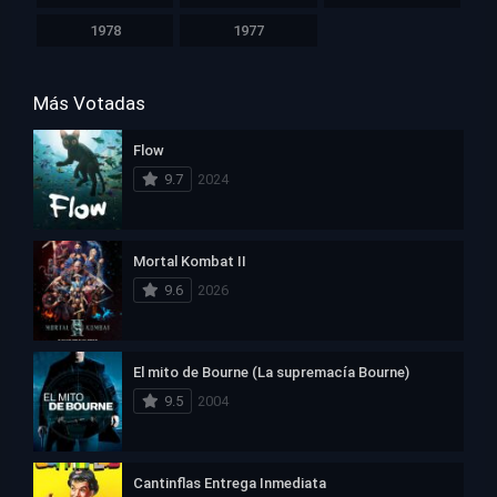
1978
1977
Más Votadas
Flow
9.7
2024
Mortal Kombat II
9.6
2026
El mito de Bourne (La supremacía Bourne)
9.5
2004
Cantinflas Entrega Inmediata