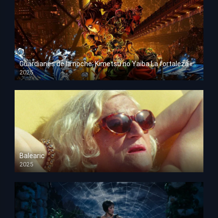
Guardianes de la noche: Kimetsu no Yaiba La fortaleza infinita
2025
HD 1080p
Balearic
2025
HD 1080p