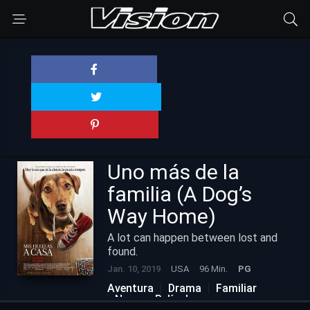
Uno más de la
familia (A Dog’s
Way Home)
A lot can happen between lost and
found.
Jan. 10, 2019
USA
96 Min.
PG
Aventura
Drama
Familiar
Nuevas Películas