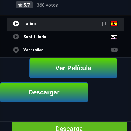
5.7
368 votos
Latino
Subtitulada
Ver trailer
Ver Película
Descargar
Descarga