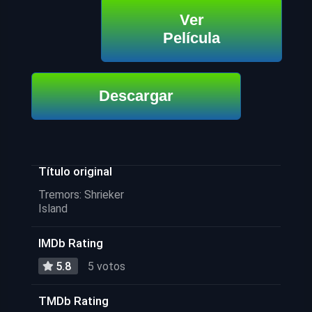
Ver
Película
Descargar
Título original
Tremors: Shrieker
Island
IMDb Rating
5.8
5 votos
TMDb Rating