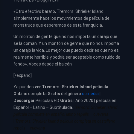
Tierra». Es «Bloggin’ Evil
«Otro efectivo barato, Tremors: Shrieker Island
simplemente hace los movimientos de película de
monstruos que esperamos de esta franquicia.
Un montón de gente que no nos importa un carajo que
se la coman. Y un montón de gente que no nos importa
un carajo la vida. Lo mejor que puedo decir es que no es
realmente horrible y podría ser aceptable como ruido de
fondo». Voces desde el balcón
[/expand]
Ya puedes
ver
Tremors: Shrieker Island película
OnLine
completa
Gratis
del género
comedia
|
Descargar
Peliculas HD
Gratis
| Año 2020 | película en
Español – Latino – Subtitulada.
Tremors: Shrieker Island
pelicula completa en español latino repelis – cuevana
|
Tremors: Shrieker Island pelicula completa en castellano
repelis – cuevana