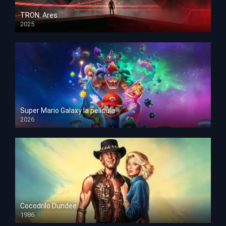
TRON: Ares
2025
HD 1080p
Super Mario Galaxy la película
2026
HD 1080p
Cocodrilo Dundee
1986
HD 1080p