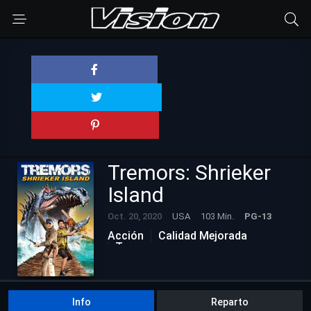
Tremors: Shrieker
Island
Oct. 20, 2020
USA
103 Min.
PG-13
Acción
Calidad Mejorada
Terror
Info
Reparto