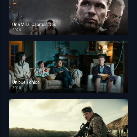
Una Milla: Capítulo Dos
2026
HD 1080p
Un buen chico
2026
HD 1080p