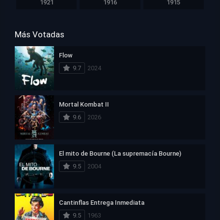
1921
1916
1915
Más Votadas
Flow
9.7
2024
Mortal Kombat II
9.6
2026
El mito de Bourne (La supremacía Bourne)
9.5
2004
Cantinflas Entrega Inmediata
9.5
1963