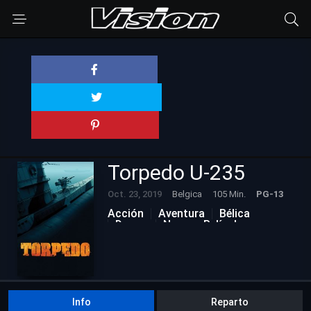
Torpedo U-235
Oct. 23, 2019
Belgica
105 Min.
PG-13
Acción
Aventura
Bélica
Drama
Nuevas Películas
Info
Reparto