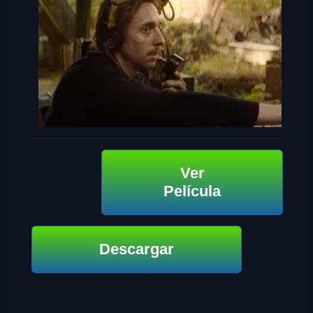
Ver
Película
Descargar