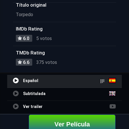
Título original
Torpedo
IMDb Rating
6.0
5 votos
TMDb Rating
6.6
375 votos
Español
Subtitulada
Ver trailer
Ver Película