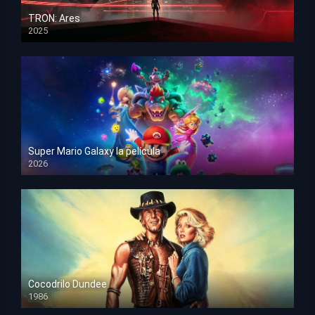
TRON: Ares
2025
HD 1080p
Super Mario Galaxy la película
2026
HD 1080p
Cocodrilo Dundee
1986
HD 1080p