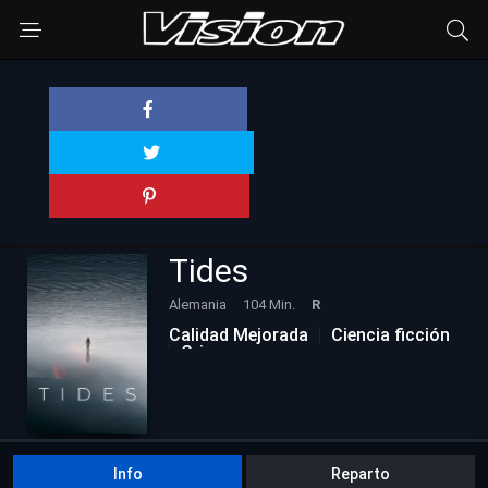
Tides
Alemania
104 Min.
R
Calidad Mejorada
Ciencia ficción
Crimen
Info
Reparto