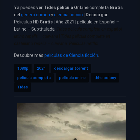
Ya puedes
ver
Tides película
OnLine
completa
Gratis
del
género crimen
y
ciencia ficción
|
Descargar
Peliculas HD
Gratis
| Año 2021 | película en Español –
Latino – Subtitulada.
Tides pelicula completa en español
latino repelis – cuevana
|
Tides pelicula completa en
castellano repelis – cuevana. Películas netflix
Descubre más
películas de Ciencia ficción
.
1080p
2021
descargar torrent
pelicula completa
película online
thhe colony
Tides