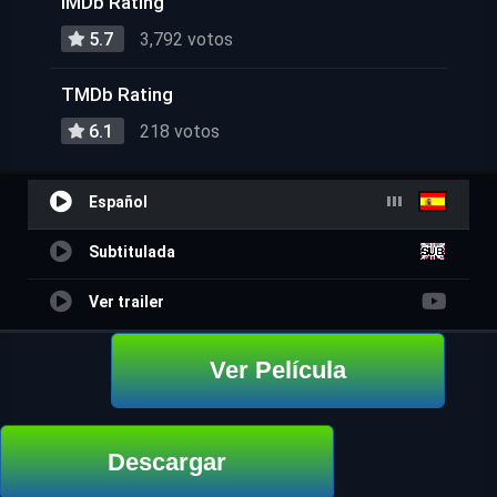
IMDb Rating
5.7
3,792 votos
TMDb Rating
6.1
218 votos
Español
Subtitulada
Ver trailer
Ver Película
Descargar