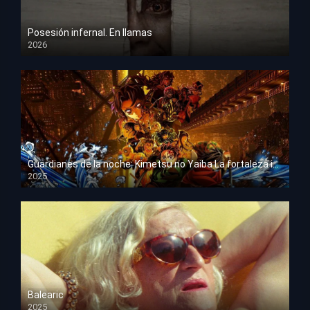
Posesión infernal. En llamas
2026
HD 1080p
Guardianes de la noche: Kimetsu no Yaiba La fortaleza infinita
2025
HD 1080p
Balearic
2025