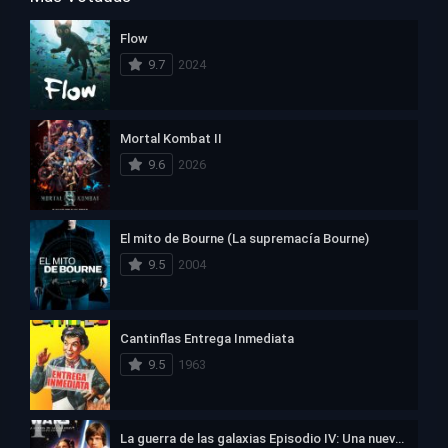
Flow
9.7
2024
Mortal Kombat II
9.6
2026
El mito de Bourne (La supremacía Bourne)
9.5
2004
Cantinflas Entrega Inmediata
9.5
1963
La guerra de las galaxias Episodio IV: Una nueva esperanza