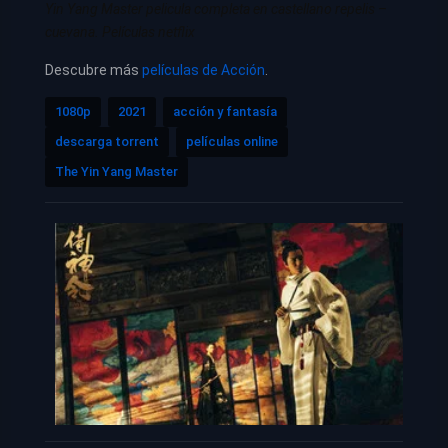
Yin Yang Master pelicula completa en castellano repelis –
cuevana. Películas netflix
Descubre más
películas de Acción
.
1080p
2021
acción y fantasía
descarga torrent
películas online
The Yin Yang Master