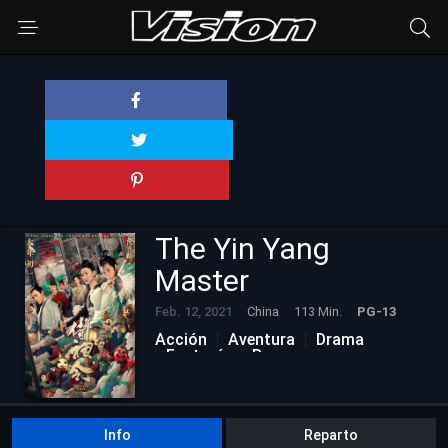
The Yin Yang
Master
Feb. 12, 2021
China
113 Min.
PG-13
Acción
Aventura
Drama
Fantasía
Romance
Info
Reparto