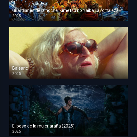
Guardianes de la noche: Kimetsu no Yaiba La fortaleza infinita
2025
HD 1080p
Balearic
2025
HD 1080p
El beso de la mujer araña (2025)
2025
HD 1080p