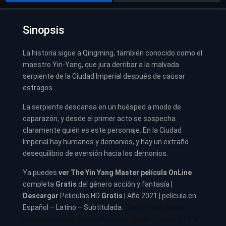
Sinopsis
La historia sigue a Qingming, también conocido como el
maestro Yin-Yang, que jura derribar a la malvada
serpiente de la Ciudad Imperial después de causar
estragos.
La serpiente descansa en un huésped a modo de
caparazón, y desde el primer acto se sospecha
claramente quién es este personaje. En la Ciudad
Imperial hay humanos y demonios, y hay un extraño
desequilibrio de aversión hacia los demonios.
Ya puedes
ver
The Yin Yang Master película
OnLine
completa
Gratis
del género acción y fantasía |
Descargar
Peliculas HD
Gratis
| Año 2021 | película en
Español – Latino – Subtitulada.
The Yin Yang Master
pelicula completa en español latino repelis – cuevana
|
The