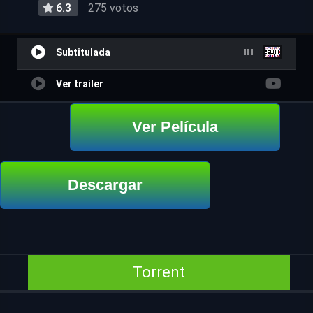
6.3
275 votos
Subtitulada
Ver trailer
Ver Película
Descargar
Torrent