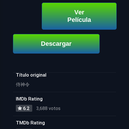
Ver
Película
Descargar
Título original
侍神令
IMDb Rating
6.2
3,688 votos
TMDb Rating