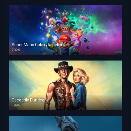
Super Mario Galaxy la película
2026
HD 1080p
Cocodrilo Dundee
1986
HD 1080p