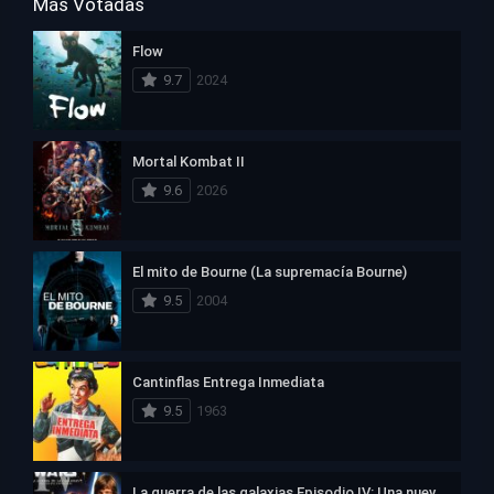
Más Votadas
Flow
9.7
2024
Mortal Kombat II
9.6
2026
El mito de Bourne (La supremacía Bourne)
9.5
2004
Cantinflas Entrega Inmediata
9.5
1963
La guerra de las galaxias Episodio IV: Una nueva esperanza