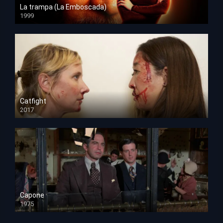
La trampa (La Emboscada)
1999
HD 1080p
Catfight
2017
HD 720p
Capone
1975
HD 1080p