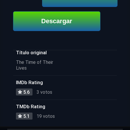
Descargar
Título original
The Time of Their
Lives
IMDb Rating
5.6
3 votos
TMDb Rating
5.1
19 votos