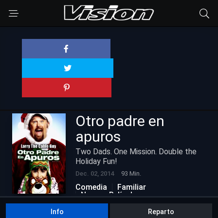
Otro padre en
apuros
Two Dads. One Mission. Double the
Holiday Fun!
Dec. 02, 2014
93 Min.
Comedia
Familiar
Nuevas Películas
Info
Reparto