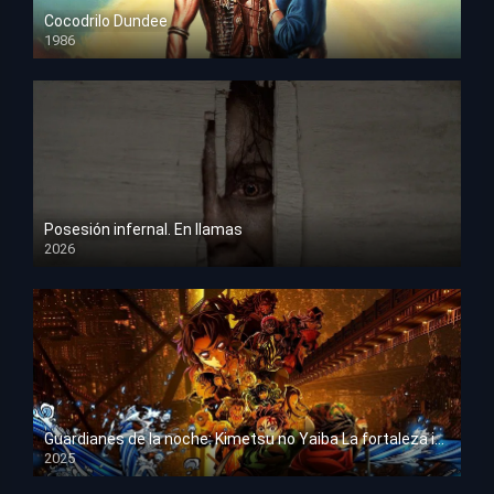
Cocodrilo Dundee
1986
HD 1080p
Posesión infernal. En llamas
2026
HD 1080p
Guardianes de la noche: Kimetsu no Yaiba La fortaleza infinita
2025
HD 1080p