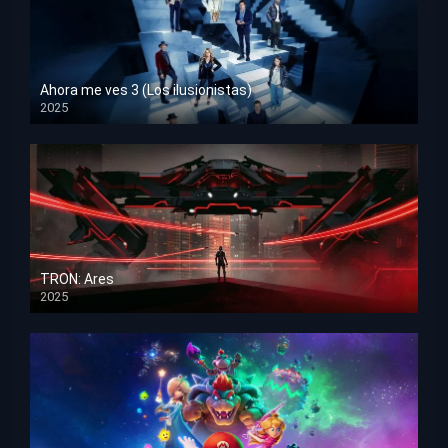
Ahora me ves 3 (Los ilusionistas)
2025
HD 1080p
TRON: Ares
2025
HD 1080p