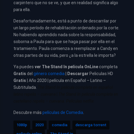
carpintero que no se ve, y que en realidad significa algo
para ella.
Desafortunadamente, está a punto de descarrilar por
un largo período de rehabilitación ordenado por la corte.
No habiendo aprendido nada sobre la responsabilidad,
soborna a Paula para que se haga pasar por ella en el
tratamiento. Paula comienza a reemplazar a Candy en
otras partes de su vida, pero ¿a la estrella le importa?
Ya puedes
ver
The Stand In película
OnLine
completa
Gratis
del
género comedia
|
Descargar
Peliculas HD
Gratis
| Año 2020 | película en Español – Latino –
Subtitulada.
The Stand In pelicula completa en español
latino repelis – cuevana
|
The Stand In pelicula completa en
castellano repelis – cuevana. Películas netflix
Descubre más
películas de Comedia
.
1080p
2020
comedia
descarga torrent
película online
The Stand In