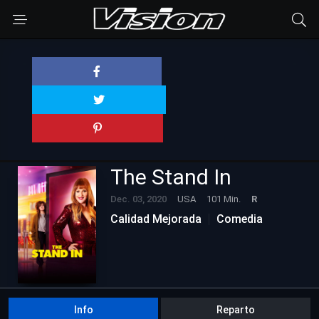
The Stand In
Dec. 03, 2020
USA
101 Min.
R
Calidad Mejorada
Comedia
Info
Reparto