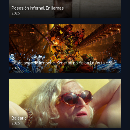
Posesión infernal. En llamas
2026
HD 1080p
Guardianes de la noche: Kimetsu no Yaiba La fortaleza infinita
2025
HD 1080p
Balearic
2025
HD 1080p