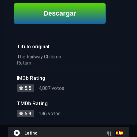
Descargar
Título original
The Railway Children
Return
IMDb Rating
5.5
4,807 votos
TMDb Rating
6.9
146 votos
Latino