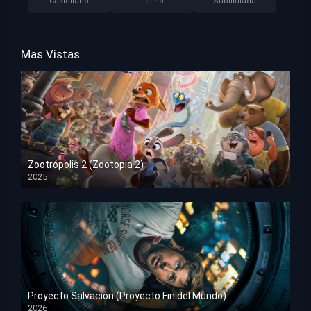
Castellano
Latino
Subtitulada
Mas Vistas
Zootrópolis 2 (Zootopia 2)
2025
HD 1080p
Proyecto Salvación (Proyecto Fin del Mundo)
2026