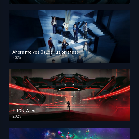
HD 1080p
Ahora me ves 3 (Los ilusionistas)
2025
HD 1080p
TRON: Ares
2025
HD 1080p