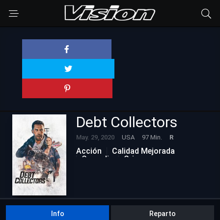
Debt Collectors
May. 29, 2020
USA
97 Min.
R
Acción
Calidad Mejorada
Comedia
Crimen
Info
Reparto