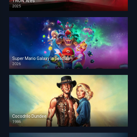
TRON: Ares
2025
HD 1080p
Super Mario Galaxy la película
2026
HD 1080p
Cocodrilo Dundee
1986
HD 1080p