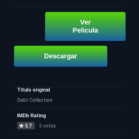
Ver
Película
Descargar
Título original
Debt Collectors
IMDb Rating
5.7
5 votos