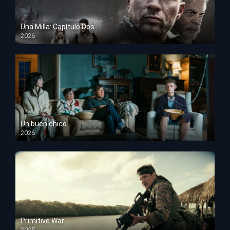
Una Milla: Capítulo Dos
2026
HD 1080p
Un buen chico
2026
HD 1080p
Primitive War
2025