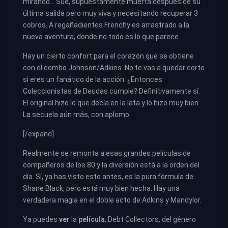
mirando… Sue, supuestamente muerta después de su
última salida pero muy viva y necesitando recuperar 3
cobros. A regañadientes Frenchy es arrastrado a la
nueva aventura, donde no todo es lo que parece.
Hay un cierto confort para el corazón que se obtiene
con el combo Johnson/Adkins. No te vas a quedar corto
si eres un fanático de la acción. ¿Entonces
Coleccionistas de Deudas cumple? Definitivamente sí.
El original hizo lo que decía en la lata y lo hizo muy bien.
La secuela aún más, con aplomo.
[/expand]
Realmente se remonta a esas grandes películas de
compañeros de los 80 y la diversión está a la orden del
día. Sí, ya has visto esto antes, es la pura fórmula de
Shane Black, pero está muy bien hecha. Hay una
verdadera magia en el doble acto de Adkins y Mandylor.
Ya puedes
ver
la
película
,
Debt Collectors, del género