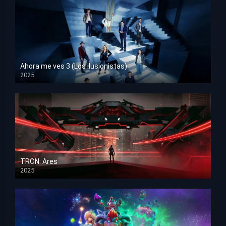
Ahora me ves 3 (Los ilusionistas)
2025
HD 1080p
TRON: Ares
2025
HD 1080p