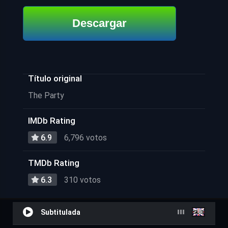
Descargar
Título original
The Party
IMDb Rating
6.9
6,796 votos
TMDb Rating
6.3
310 votos
Subtitulada