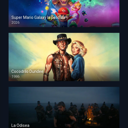
Super Mario Galaxy la película
2026
HD 1080p
Cocodrilo Dundee
1986
HD 1080p
La Odisea