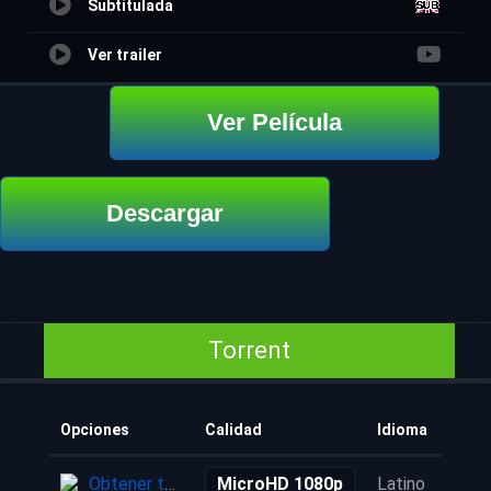
Subtitulada
Ver trailer
Ver Película
Descargar
Torrent
Opciones
Calidad
Idioma
Obtener torrent
MicroHD 1080p
Latino