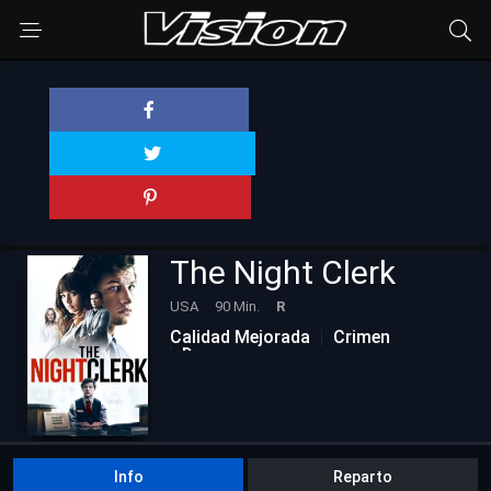
The Night Clerk
USA
90 Min.
R
Calidad Mejorada
Crimen
Drama
Info
Reparto