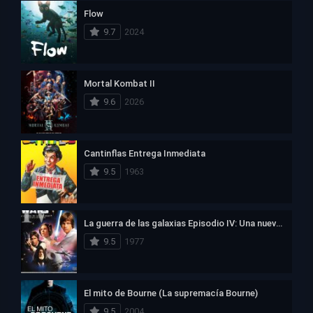
Flow
9.7
2024
Mortal Kombat II
9.6
2026
Cantinflas Entrega Inmediata
9.5
1963
La guerra de las galaxias Episodio IV: Una nueva esperanza
9.5
1977
El mito de Bourne (La supremacía Bourne)
9.5
2004