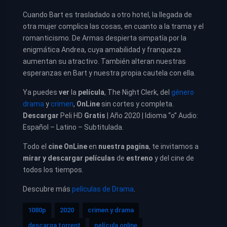
Cuando Bart es trasladado a otro hotel, la llegada de
otra mujer complica las cosas, en cuanto a la trama y el
romanticismo. De Armas despierta simpatía por la
enigmática Andrea, cuya amabilidad y franqueza
aumentan su atractivo. También alteran nuestras
esperanzas en Bart y nuestra propia cautela con ella.
Ya puedes
ver
la
película
,
The Night Clerk, del
género
drama
y
crimen
,
OnLine
sin cortes y completa.
Descargar
Peli HD
Gratis
| Año 2020 | Idioma “o” Audio:
Español – Latino – Subtitulada.
Todo el
cine OnLine
en
nuestra pagina
, te invitamos a
mirar y descargar películas
de
estreno
y del cine de
todos los tiempos.
Descubre más
películas de Drama
.
1080p
2020
crimen y drama
descarga torrent
película online