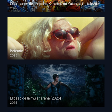
Guardianes de la noche: Kimetsu no Yaiba La fortaleza infinita
2025
HD 1080p
Balearic
2025
HD 1080p
El beso de la mujer araña (2025)
2025
HD 1080p