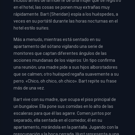
Incluso antes de la muerte de una mujer que se registró
en el hotel, las cosas se ponen muy extrañas muy
rápidamente. Bart (Sheridan) espía a los huéspedes, a
veces en su portátil durante las horas nocturnas en el
hotel estilo suites.
Más a menudo, mientras está sentado en su
apartamento del sótano vigilando una serie de
monitores que captan diferentes ángulos de las
acciones mundanas de los viajeros: Un tipo confirma
una reunión; una madre pide a sus hijos alborotadores
que se calmen; otro huésped regaña suavemente a su
perro. «Chico, oh chico, oh chico». Bart repite su frase
más de una vez.
Bart vive con su madre, que ocupa el piso principal de
un bungalow. Ella pone sus comidas en lo alto de las
escaleras para que él las agarre. Comen juntos por
separado, ella sentada en el comedor, él en su
apartamento, mirándola en la pantalla. Jugando con la
preocupación y la boca cerrada, Hunt representa a una