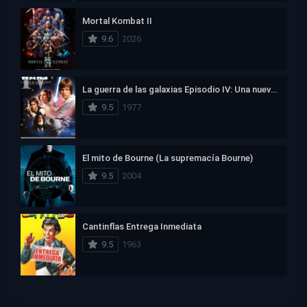
Mortal Kombat II
9.6
2026
La guerra de las galaxias Episodio IV: Una nueva esperanza
9.5
1977
El mito de Bourne (La supremacía Bourne)
9.5
2004
Cantinflas Entrega Inmediata
9.5
1963