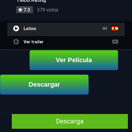
TMDb Rating
7.3
379 votos
Latino
Ver trailer
Ver Película
Descargar
Descarga