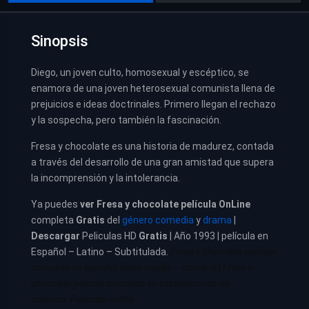
Sinopsis
Diego, un joven culto, homosexual y escéptico, se
enamora de una joven heterosexual comunista llena de
prejuicios e ideas doctrinales. Primero llegan el rechazo
y la sospecha, pero también la fascinación.
Fresa y chocolate es una historia de madurez, contada
a través del desarrollo de una gran amistad que supera
la incomprensión y la intolerancia.
Ya puedes
ver
Fresa y chocolate película
OnLine
completa
Gratis
del
género comedia
y
drama
|
Descargar
Peliculas HD
Gratis
| Año 1993 | película en
Español – Latino – Subtitulada.
Fresa y chocolate pelicula
completa en español latino repelis – cuevana
|
Fresa y
chocolate pelicula completa en castellano repelis –
cuevana. Películas netflix