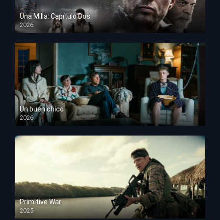
Una Milla: Capítulo Dos
2026
HD 1080p
Un buen chico
2026
HD 1080p
Primitive War
2025
HD 1080p