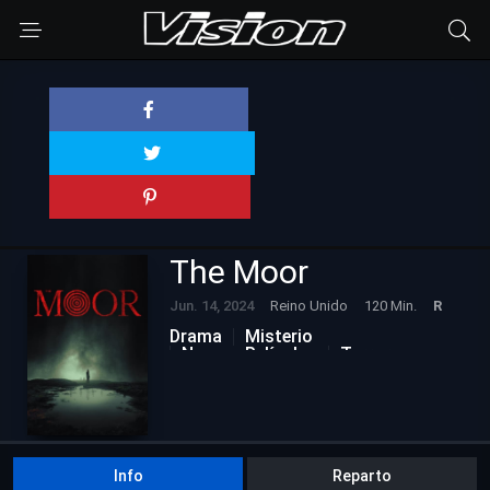
The Moor
Jun. 14, 2024
Reino Unido
120 Min.
R
Drama
Misterio
Nuevas Películas
Terror
Info
Reparto