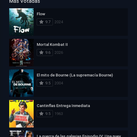
Más Votadas
Flow
9.7
2024
Mortal Kombat II
9.6
2026
El mito de Bourne (La supremacía Bourne)
9.5
2004
Cantinflas Entrega Inmediata
9.5
1963
La guerra de las galaxias Episodio IV: Una nueva esperanza