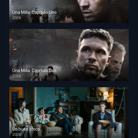
Una Milla: Capítulo Uno
2026
HD 1080p
Una Milla: Capítulo Dos
2026
HD 1080p
Un buen chico
2026
HD 1080p