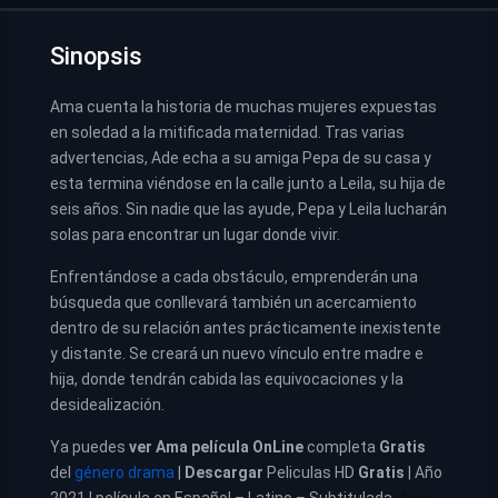
Sinopsis
Ama cuenta la historia de muchas mujeres expuestas
en soledad a la mitificada maternidad. Tras varias
advertencias, Ade echa a su amiga Pepa de su casa y
esta termina viéndose en la calle junto a Leila, su hija de
seis años. Sin nadie que las ayude, Pepa y Leila lucharán
solas para encontrar un lugar donde vivir.
Enfrentándose a cada obstáculo, emprenderán una
búsqueda que conllevará también un acercamiento
dentro de su relación antes prácticamente inexistente
y distante. Se creará un nuevo vínculo entre madre e
hija, donde tendrán cabida las equivocaciones y la
desidealización.
Ya puedes
ver
Ama película
OnLine
completa
Gratis
del
género drama
|
Descargar
Peliculas HD
Gratis
| Año
2021 | película en Español – Latino – Subtitulada.
Ama