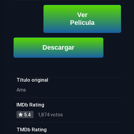
Ver
Película
Descargar
Título original
Ama
IMDb Rating
5.4
1,874 votos
TMDb Rating