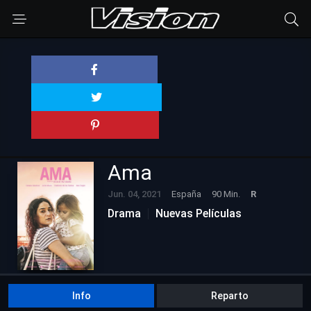
Ama
Jun. 04, 2021
España
90 Min.
R
Drama
Nuevas Películas
Info
Reparto