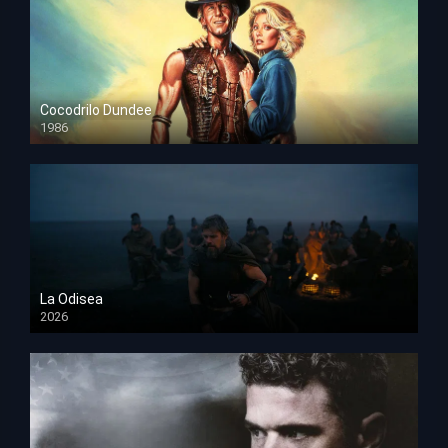
Cocodrilo Dundee
1986
HD 1080p
La Odisea
2026
TS Screener