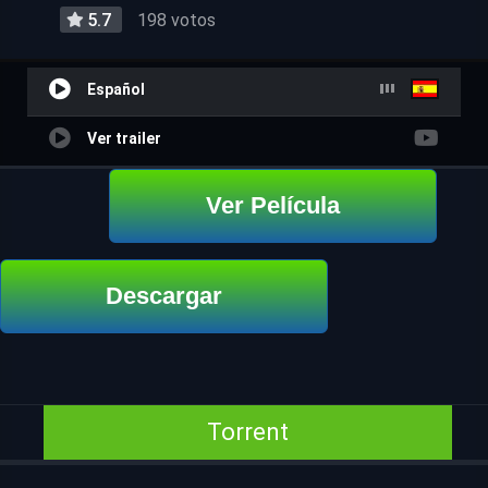
5.7
198 votos
Español
Ver trailer
Ver Película
Descargar
Torrent