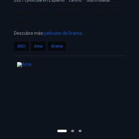
pelicula completa en español latino repelis – cuevana
|
Ama
pelicula completa en castellano repelis – cuevana. Películas
netflix
Descubre más
películas de Drama
.
2021
Ama
drama