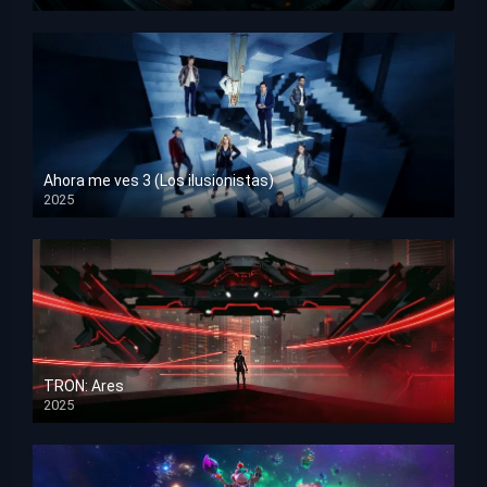
HD 1080p
Ahora me ves 3 (Los ilusionistas)
2025
HD 1080p
TRON: Ares
2025
HD 1080p