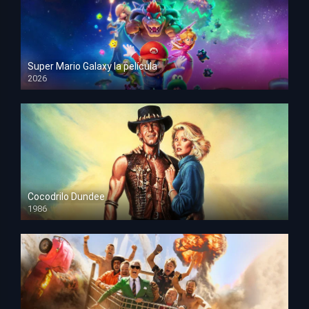
Super Mario Galaxy la película
2026
HD 1080p
Cocodrilo Dundee
1986
HD 1080p