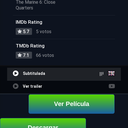
The Marine 6: Close
Quarters
IMDb Rating
5.7
5 votos
TMDb Rating
7.1
66 votos
Subtitulada
Ver trailer
Ver Película
Descargar