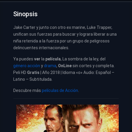
Sinopsis
Jake Carter y junto con otro ex marine, Luke Trapper,
unifican sus fuerzas para buscar y lograra liberar a una
niña retenida a la fuerza por un grupo de peligrosos
delincuentes internacionales.
Ya puedes
ver
la
película
, La sombra de la ley, del
género acción
y
drama
,
OnLine
sin cortes y completa.
Peli HD
Gratis
| Año 2018 | Idioma «o» Audio: Español –
Latino – Subtitulada.
Descubre más
películas de Acción
.