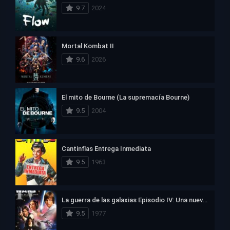
9.7
2024
Mortal Kombat II
9.6
2026
El mito de Bourne (La supremacía Bourne)
9.5
2004
Cantinflas Entrega Inmediata
9.5
1963
La guerra de las galaxias Episodio IV: Una nueva esperanza
9.5
1977