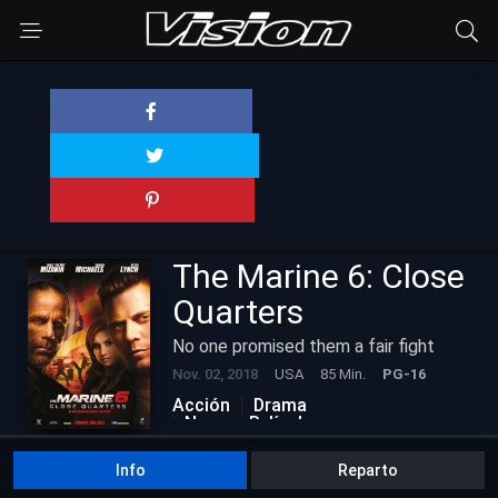
The Marine 6: Close
Quarters
No one promised them a fair fight
Nov. 02, 2018
USA
85 Min.
PG-16
Acción
Drama
Nuevas Películas
Info
Reparto