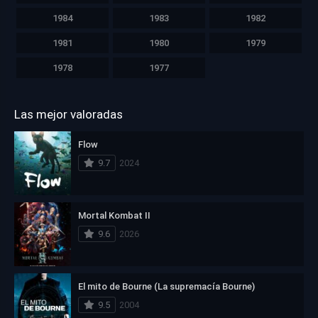
1984
1983
1982
1981
1980
1979
1978
1977
Las mejor valoradas
Flow
9.7
2024
Mortal Kombat II
9.6
2026
El mito de Bourne (La supremacía Bourne)
9.5
2004