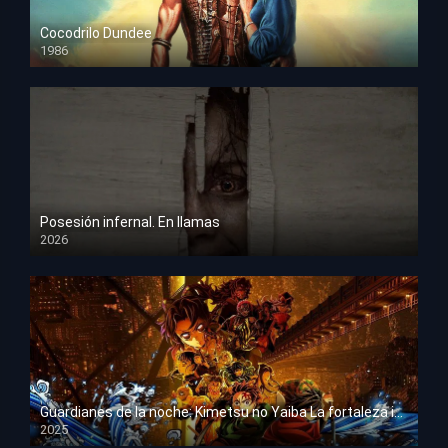
Cocodrilo Dundee
1986
HD 1080p
Posesión infernal. En llamas
2026
HD 1080p
Guardianes de la noche: Kimetsu no Yaiba La fortaleza infinita
2025
HD 1080p