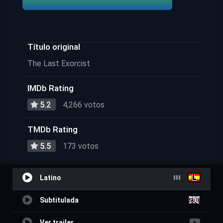
Título original
The Last Exorcist
IMDb Rating
5.2
4,266 votos
TMDb Rating
5.5
173 votos
Latino
Subtitulada
Ver trailer