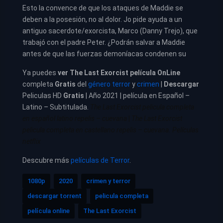
Esto la convence de que los ataques de Maddie se
deben a la posesión, no al dolor. Jo pide ayuda a un
antiguo sacerdote/exorcista, Marco (Danny Trejo), que
trabajó con el padre Peter. ¿Podrán salvar a Maddie
antes de que las fuerzas demoníacas condenen su
Ya puedes
ver
The Last Exorcist película
OnLine
completa
Gratis
del
género terror
y
crimen
|
Descargar
Peliculas HD
Gratis
| Año 2021 | película en Español –
Latino – Subtitulada.
The Last Exorcist pelicula completa
en español latino repelis – cuevana
|
The Last Exorcist
pelicula completa en castellano repelis – cuevana. Películas
netflix
Descubre más
películas de Terror
.
1080p
2020
crimen y terror
descargar torrent
pelicula completa
película online
The Last Exorcist