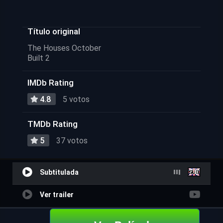
Título original
The Houses October
Built 2
IMDb Rating
4.8
5 votos
TMDb Rating
5
37 votos
Subtitulada
Ver trailer