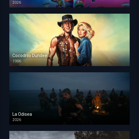
2026
HD 1080p
Cocodrilo Dundee
1986
HD 1080p
La Odisea
2026
TS Screener