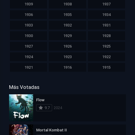
1939
1938
1937
1936
1935
1934
1933
1932
1931
1930
1929
1928
1927
1926
1925
1924
1923
1922
1921
1916
1915
Más Votadas
Flow
9.7
2024
Mortal Kombat II