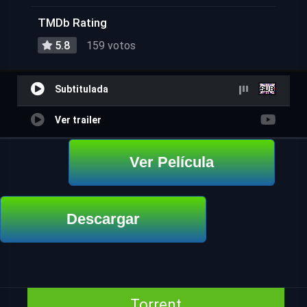
TMDb Rating
5.8
159 votos
Subtitulada
Ver trailer
Ver Película
Descargar
Torrent