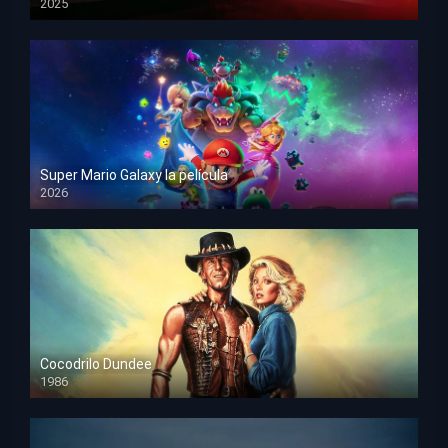
2025
HD 1080p
Super Mario Galaxy la película
2026
HD 1080p
Cocodrilo Dundee
1986
HD 1080p