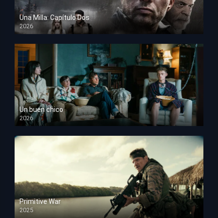
Una Milla: Capítulo Dos
2026
HD 1080p
Un buen chico
2026
HD 1080p
Primitive War
2025
HD 1080p